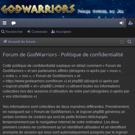
ac
Rechercher
or
Connexion
Inscription
on
ns
co
u
ne
cri
Accueil du forum
R
e
ur
m
xi
pti
Forum de GodWarriors - Politique de confidentialité
c
ci
s
on
on
h
Cette politique de confidentialité explique en détail comment « Forum de
s
e
GodWarriors » et ses partenaires affiliés (désignés ci-après par « nous »,
r
« notre », « nos », « Forum de GodWarriors » et
« https://www.godwarriors.com/forum ») et phpBB (désigné ci-après par
c
« logiciel phpBB » et « phpBB Limited ») utilisent toutes les informations
h
collectées lors des sessions d’utilisation de votre part (désignées ci-après par
e
« vos informations »).
r
Vos informations sont collectées de deux manières différentes. Premièrement,
en naviguant sur « Forum de GodWarriors », le logiciel phpBB génèrera un
certain nombre de cookies qui sont de petits fichiers téléchargés
temporairement par le navigateur internet de votre ordinateur. Les deux
premiers cookies ne contiennent qu’un identifiant utilisateur et un identifiant
anonyme de session qui vous sont automatiquement assignés par le logiciel