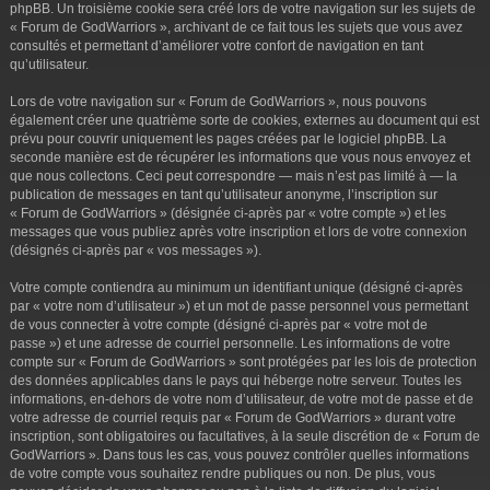
phpBB. Un troisième cookie sera créé lors de votre navigation sur les sujets de
« Forum de GodWarriors », archivant de ce fait tous les sujets que vous avez
consultés et permettant d’améliorer votre confort de navigation en tant
qu’utilisateur.
Lors de votre navigation sur « Forum de GodWarriors », nous pouvons
également créer une quatrième sorte de cookies, externes au document qui est
prévu pour couvrir uniquement les pages créées par le logiciel phpBB. La
seconde manière est de récupérer les informations que vous nous envoyez et
que nous collectons. Ceci peut correspondre — mais n’est pas limité à — la
publication de messages en tant qu’utilisateur anonyme, l’inscription sur
« Forum de GodWarriors » (désignée ci-après par « votre compte ») et les
messages que vous publiez après votre inscription et lors de votre connexion
(désignés ci-après par « vos messages »).
Votre compte contiendra au minimum un identifiant unique (désigné ci-après
par « votre nom d’utilisateur ») et un mot de passe personnel vous permettant
de vous connecter à votre compte (désigné ci-après par « votre mot de
passe ») et une adresse de courriel personnelle. Les informations de votre
compte sur « Forum de GodWarriors » sont protégées par les lois de protection
des données applicables dans le pays qui héberge notre serveur. Toutes les
informations, en-dehors de votre nom d’utilisateur, de votre mot de passe et de
votre adresse de courriel requis par « Forum de GodWarriors » durant votre
inscription, sont obligatoires ou facultatives, à la seule discrétion de « Forum de
GodWarriors ». Dans tous les cas, vous pouvez contrôler quelles informations
de votre compte vous souhaitez rendre publiques ou non. De plus, vous