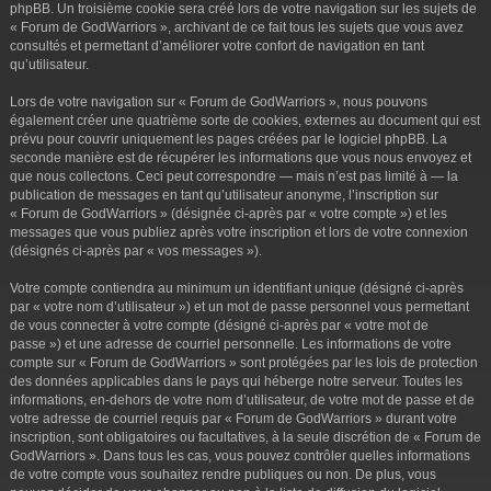
phpBB. Un troisième cookie sera créé lors de votre navigation sur les sujets de
« Forum de GodWarriors », archivant de ce fait tous les sujets que vous avez
consultés et permettant d’améliorer votre confort de navigation en tant
qu’utilisateur.
Lors de votre navigation sur « Forum de GodWarriors », nous pouvons
également créer une quatrième sorte de cookies, externes au document qui est
prévu pour couvrir uniquement les pages créées par le logiciel phpBB. La
seconde manière est de récupérer les informations que vous nous envoyez et
que nous collectons. Ceci peut correspondre — mais n’est pas limité à — la
publication de messages en tant qu’utilisateur anonyme, l’inscription sur
« Forum de GodWarriors » (désignée ci-après par « votre compte ») et les
messages que vous publiez après votre inscription et lors de votre connexion
(désignés ci-après par « vos messages »).
Votre compte contiendra au minimum un identifiant unique (désigné ci-après
par « votre nom d’utilisateur ») et un mot de passe personnel vous permettant
de vous connecter à votre compte (désigné ci-après par « votre mot de
passe ») et une adresse de courriel personnelle. Les informations de votre
compte sur « Forum de GodWarriors » sont protégées par les lois de protection
des données applicables dans le pays qui héberge notre serveur. Toutes les
informations, en-dehors de votre nom d’utilisateur, de votre mot de passe et de
votre adresse de courriel requis par « Forum de GodWarriors » durant votre
inscription, sont obligatoires ou facultatives, à la seule discrétion de « Forum de
GodWarriors ». Dans tous les cas, vous pouvez contrôler quelles informations
de votre compte vous souhaitez rendre publiques ou non. De plus, vous