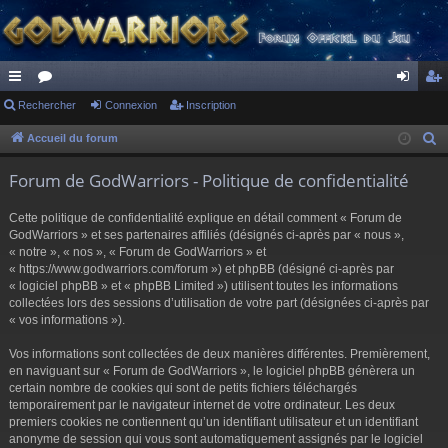
ac
Rechercher
or
Connexion
Inscription
on
ns
co
u
ne
cri
Accueil du forum
R
e
ur
m
xi
pti
Forum de GodWarriors - Politique de confidentialité
c
ci
s
on
on
h
Cette politique de confidentialité explique en détail comment « Forum de
s
e
GodWarriors » et ses partenaires affiliés (désignés ci-après par « nous »,
r
« notre », « nos », « Forum de GodWarriors » et
« https://www.godwarriors.com/forum ») et phpBB (désigné ci-après par
c
« logiciel phpBB » et « phpBB Limited ») utilisent toutes les informations
h
collectées lors des sessions d’utilisation de votre part (désignées ci-après par
e
« vos informations »).
r
Vos informations sont collectées de deux manières différentes. Premièrement,
en naviguant sur « Forum de GodWarriors », le logiciel phpBB génèrera un
certain nombre de cookies qui sont de petits fichiers téléchargés
temporairement par le navigateur internet de votre ordinateur. Les deux
premiers cookies ne contiennent qu’un identifiant utilisateur et un identifiant
anonyme de session qui vous sont automatiquement assignés par le logiciel