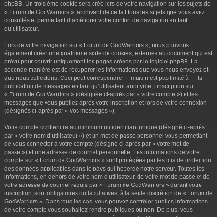
phpBB. Un troisième cookie sera créé lors de votre navigation sur les sujets de
« Forum de GodWarriors », archivant de ce fait tous les sujets que vous avez
consultés et permettant d’améliorer votre confort de navigation en tant
qu’utilisateur.
Lors de votre navigation sur « Forum de GodWarriors », nous pouvons
également créer une quatrième sorte de cookies, externes au document qui est
prévu pour couvrir uniquement les pages créées par le logiciel phpBB. La
seconde manière est de récupérer les informations que vous nous envoyez et
que nous collectons. Ceci peut correspondre — mais n’est pas limité à — la
publication de messages en tant qu’utilisateur anonyme, l’inscription sur
« Forum de GodWarriors » (désignée ci-après par « votre compte ») et les
messages que vous publiez après votre inscription et lors de votre connexion
(désignés ci-après par « vos messages »).
Votre compte contiendra au minimum un identifiant unique (désigné ci-après
par « votre nom d’utilisateur ») et un mot de passe personnel vous permettant
de vous connecter à votre compte (désigné ci-après par « votre mot de
passe ») et une adresse de courriel personnelle. Les informations de votre
compte sur « Forum de GodWarriors » sont protégées par les lois de protection
des données applicables dans le pays qui héberge notre serveur. Toutes les
informations, en-dehors de votre nom d’utilisateur, de votre mot de passe et de
votre adresse de courriel requis par « Forum de GodWarriors » durant votre
inscription, sont obligatoires ou facultatives, à la seule discrétion de « Forum de
GodWarriors ». Dans tous les cas, vous pouvez contrôler quelles informations
de votre compte vous souhaitez rendre publiques ou non. De plus, vous