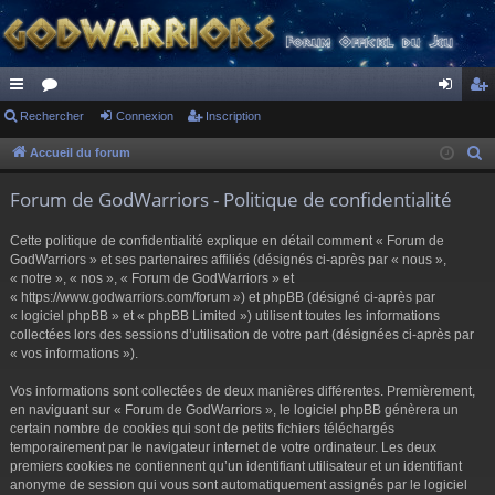
ac
Rechercher
or
Connexion
Inscription
on
ns
co
u
ne
cri
Accueil du forum
R
e
ur
m
xi
pti
Forum de GodWarriors - Politique de confidentialité
c
ci
s
on
on
h
Cette politique de confidentialité explique en détail comment « Forum de
s
e
GodWarriors » et ses partenaires affiliés (désignés ci-après par « nous »,
r
« notre », « nos », « Forum de GodWarriors » et
« https://www.godwarriors.com/forum ») et phpBB (désigné ci-après par
c
« logiciel phpBB » et « phpBB Limited ») utilisent toutes les informations
h
collectées lors des sessions d’utilisation de votre part (désignées ci-après par
e
« vos informations »).
r
Vos informations sont collectées de deux manières différentes. Premièrement,
en naviguant sur « Forum de GodWarriors », le logiciel phpBB génèrera un
certain nombre de cookies qui sont de petits fichiers téléchargés
temporairement par le navigateur internet de votre ordinateur. Les deux
premiers cookies ne contiennent qu’un identifiant utilisateur et un identifiant
anonyme de session qui vous sont automatiquement assignés par le logiciel