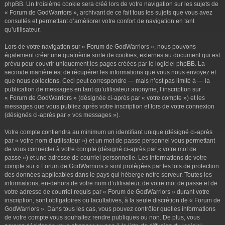
phpBB. Un troisième cookie sera créé lors de votre navigation sur les sujets de
« Forum de GodWarriors », archivant de ce fait tous les sujets que vous avez
consultés et permettant d’améliorer votre confort de navigation en tant
qu’utilisateur.
Lors de votre navigation sur « Forum de GodWarriors », nous pouvons
également créer une quatrième sorte de cookies, externes au document qui est
prévu pour couvrir uniquement les pages créées par le logiciel phpBB. La
seconde manière est de récupérer les informations que vous nous envoyez et
que nous collectons. Ceci peut correspondre — mais n’est pas limité à — la
publication de messages en tant qu’utilisateur anonyme, l’inscription sur
« Forum de GodWarriors » (désignée ci-après par « votre compte ») et les
messages que vous publiez après votre inscription et lors de votre connexion
(désignés ci-après par « vos messages »).
Votre compte contiendra au minimum un identifiant unique (désigné ci-après
par « votre nom d’utilisateur ») et un mot de passe personnel vous permettant
de vous connecter à votre compte (désigné ci-après par « votre mot de
passe ») et une adresse de courriel personnelle. Les informations de votre
compte sur « Forum de GodWarriors » sont protégées par les lois de protection
des données applicables dans le pays qui héberge notre serveur. Toutes les
informations, en-dehors de votre nom d’utilisateur, de votre mot de passe et de
votre adresse de courriel requis par « Forum de GodWarriors » durant votre
inscription, sont obligatoires ou facultatives, à la seule discrétion de « Forum de
GodWarriors ». Dans tous les cas, vous pouvez contrôler quelles informations
de votre compte vous souhaitez rendre publiques ou non. De plus, vous