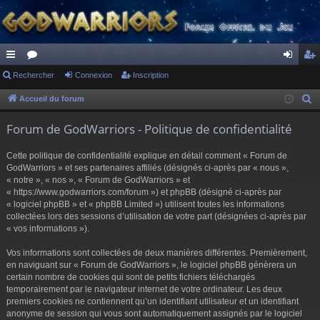
ac
Rechercher
or
Connexion
Inscription
on
ns
co
u
ne
cri
Accueil du forum
R
e
ur
m
xi
pti
Forum de GodWarriors - Politique de confidentialité
c
ci
s
on
on
h
Cette politique de confidentialité explique en détail comment « Forum de
s
e
GodWarriors » et ses partenaires affiliés (désignés ci-après par « nous »,
r
« notre », « nos », « Forum de GodWarriors » et
« https://www.godwarriors.com/forum ») et phpBB (désigné ci-après par
c
« logiciel phpBB » et « phpBB Limited ») utilisent toutes les informations
h
collectées lors des sessions d’utilisation de votre part (désignées ci-après par
e
« vos informations »).
r
Vos informations sont collectées de deux manières différentes. Premièrement,
en naviguant sur « Forum de GodWarriors », le logiciel phpBB génèrera un
certain nombre de cookies qui sont de petits fichiers téléchargés
temporairement par le navigateur internet de votre ordinateur. Les deux
premiers cookies ne contiennent qu’un identifiant utilisateur et un identifiant
anonyme de session qui vous sont automatiquement assignés par le logiciel