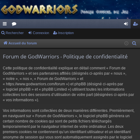
ac
Rechercher
or
Connexion
Inscription
on
ns
co
u
ne
cri
Accueil du forum
R
e
ur
m
xi
pti
Forum de GodWarriors - Politique de confidentialité
c
ci
s
on
on
h
Cette politique de confidentialité explique en détail comment « Forum de
s
e
GodWarriors » et ses partenaires affiliés (désignés ci-après par « nous »,
r
« notre », « nos », « Forum de GodWarriors » et
« https://www.godwarriors.com/forum ») et phpBB (désigné ci-après par
c
« logiciel phpBB » et « phpBB Limited ») utilisent toutes les informations
h
collectées lors des sessions d’utilisation de votre part (désignées ci-après par
e
« vos informations »).
r
Vos informations sont collectées de deux manières différentes. Premièrement,
en naviguant sur « Forum de GodWarriors », le logiciel phpBB génèrera un
certain nombre de cookies qui sont de petits fichiers téléchargés
temporairement par le navigateur internet de votre ordinateur. Les deux
premiers cookies ne contiennent qu’un identifiant utilisateur et un identifiant
anonyme de session qui vous sont automatiquement assignés par le logiciel