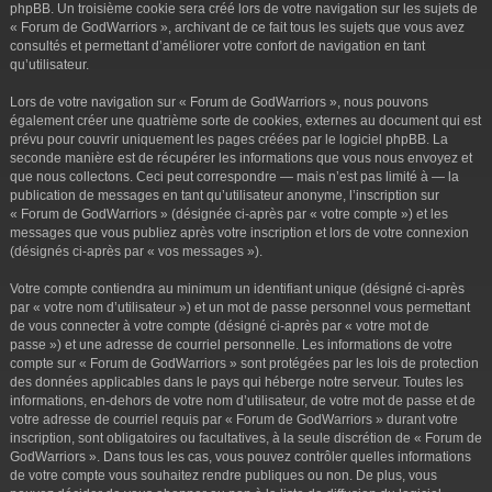
phpBB. Un troisième cookie sera créé lors de votre navigation sur les sujets de
« Forum de GodWarriors », archivant de ce fait tous les sujets que vous avez
consultés et permettant d’améliorer votre confort de navigation en tant
qu’utilisateur.
Lors de votre navigation sur « Forum de GodWarriors », nous pouvons
également créer une quatrième sorte de cookies, externes au document qui est
prévu pour couvrir uniquement les pages créées par le logiciel phpBB. La
seconde manière est de récupérer les informations que vous nous envoyez et
que nous collectons. Ceci peut correspondre — mais n’est pas limité à — la
publication de messages en tant qu’utilisateur anonyme, l’inscription sur
« Forum de GodWarriors » (désignée ci-après par « votre compte ») et les
messages que vous publiez après votre inscription et lors de votre connexion
(désignés ci-après par « vos messages »).
Votre compte contiendra au minimum un identifiant unique (désigné ci-après
par « votre nom d’utilisateur ») et un mot de passe personnel vous permettant
de vous connecter à votre compte (désigné ci-après par « votre mot de
passe ») et une adresse de courriel personnelle. Les informations de votre
compte sur « Forum de GodWarriors » sont protégées par les lois de protection
des données applicables dans le pays qui héberge notre serveur. Toutes les
informations, en-dehors de votre nom d’utilisateur, de votre mot de passe et de
votre adresse de courriel requis par « Forum de GodWarriors » durant votre
inscription, sont obligatoires ou facultatives, à la seule discrétion de « Forum de
GodWarriors ». Dans tous les cas, vous pouvez contrôler quelles informations
de votre compte vous souhaitez rendre publiques ou non. De plus, vous