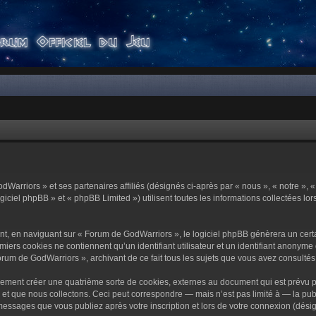
dWarriors » et ses partenaires affiliés (désignés ci-après par « nous », « notre »,
ciel phpBB » et « phpBB Limited ») utilisent toutes les informations collectées lors
t, en naviguant sur « Forum de GodWarriors », le logiciel phpBB génèrera un certa
miers cookies ne contiennent qu’un identifiant utilisateur et un identifiant anony
orum de GodWarriors », archivant de ce fait tous les sujets que vous avez consultés e
ement créer une quatrième sorte de cookies, externes au document qui est prévu p
 que nous collectons. Ceci peut correspondre — mais n’est pas limité à — la publi
essages que vous publiez après votre inscription et lors de votre connexion (dési