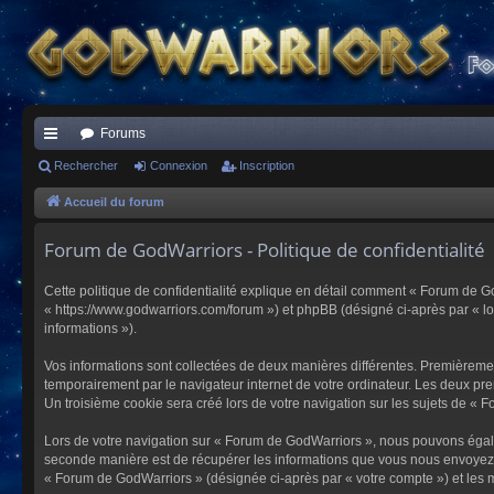
Forums
ac
Rechercher
Connexion
Inscription
co
Accueil du forum
ur
Forum de GodWarriors - Politique de confidentialité
ci
Cette politique de confidentialité explique en détail comment « Forum de Go
s
« https://www.godwarriors.com/forum ») et phpBB (désigné ci-après par « logi
informations »).
Vos informations sont collectées de deux manières différentes. Premièremen
temporairement par le navigateur internet de votre ordinateur. Les deux pre
Un troisième cookie sera créé lors de votre navigation sur les sujets de « F
Lors de votre navigation sur « Forum de GodWarriors », nous pouvons égal
seconde manière est de récupérer les informations que vous nous envoyez et
« Forum de GodWarriors » (désignée ci-après par « votre compte ») et les m