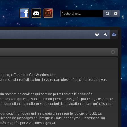
Recherc
Rech
R
FA
on
ns
Q
ne
cri
xi
pti
on
on
 « nos », « Forum de GodWarriors » et
 des sessions d’utilisation de votre part (désignées ci-après par « vos
in nombre de cookies qui sont de petits fichiers téléchargés
me de session qui vous sont automatiquement assignés par le logiciel phpBB.
t permettant d’améliorer votre confort de navigation en tant qu’utilisateur.
our couvrir uniquement les pages créées par le logiciel phpBB. La
cation de messages en tant qu’utilisateur anonyme, l’inscription sur
gnés ci-après par « vos messages »).