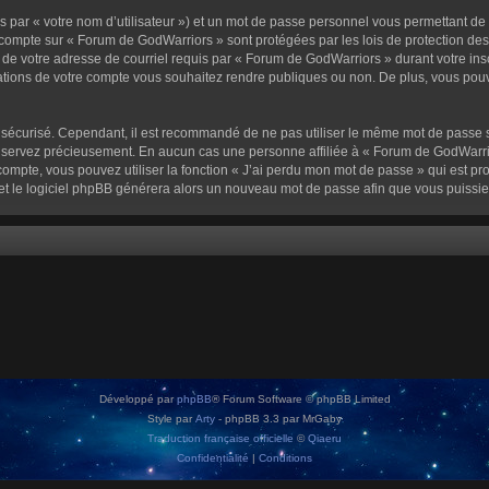
 par « votre nom d’utilisateur ») et un mot de passe personnel vous permettant de
 compte sur « Forum de GodWarriors » sont protégées par les lois de protection de
 de votre adresse de courriel requis par « Forum de GodWarriors » durant votre inscr
tions de votre compte vous souhaitez rendre publiques ou non. De plus, vous pouve
oit sécurisé. Cependant, il est recommandé de ne pas utiliser le même mot de passe s
onservez précieusement. En aucun cas une personne affiliée à « Forum de GodWarrio
ompte, vous pouvez utiliser la fonction « J’ai perdu mon mot de passe » qui est pro
l et le logiciel phpBB générera alors un nouveau mot de passe afin que vous puissie
Développé par
phpBB
® Forum Software © phpBB Limited
Style par
Arty
- phpBB 3.3 par MrGaby
Traduction française officielle
©
Qiaeru
Confidentialité
|
Conditions