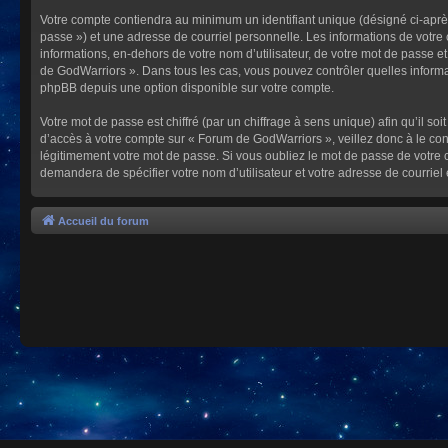
Votre compte contiendra au minimum un identifiant unique (désigné ci-après
passe ») et une adresse de courriel personnelle. Les informations de votre
informations, en-dehors de votre nom d’utilisateur, de votre mot de passe et
de GodWarriors ». Dans tous les cas, vous pouvez contrôler quelles informa
phpBB depuis une option disponible sur votre compte.
Votre mot de passe est chiffré (par un chiffrage à sens unique) afin qu’il s
d’accès à votre compte sur « Forum de GodWarriors », veillez donc à le c
légitimement votre mot de passe. Si vous oubliez le mot de passe de votre c
demandera de spécifier votre nom d’utilisateur et votre adresse de courrie
Accueil du forum