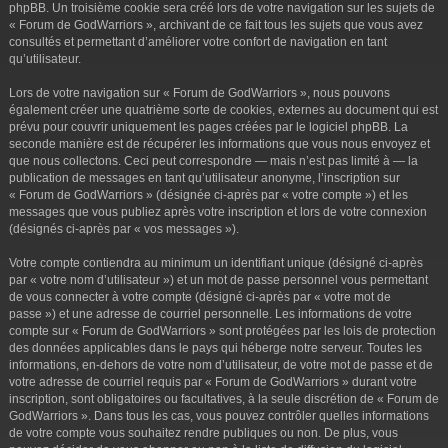
phpBB. Un troisième cookie sera créé lors de votre navigation sur les sujets de
« Forum de GodWarriors », archivant de ce fait tous les sujets que vous avez
consultés et permettant d’améliorer votre confort de navigation en tant
qu’utilisateur.
Lors de votre navigation sur « Forum de GodWarriors », nous pouvons
également créer une quatrième sorte de cookies, externes au document qui est
prévu pour couvrir uniquement les pages créées par le logiciel phpBB. La
seconde manière est de récupérer les informations que vous nous envoyez et
que nous collectons. Ceci peut correspondre — mais n’est pas limité à — la
publication de messages en tant qu’utilisateur anonyme, l’inscription sur
« Forum de GodWarriors » (désignée ci-après par « votre compte ») et les
messages que vous publiez après votre inscription et lors de votre connexion
(désignés ci-après par « vos messages »).
Votre compte contiendra au minimum un identifiant unique (désigné ci-après
par « votre nom d’utilisateur ») et un mot de passe personnel vous permettant
de vous connecter à votre compte (désigné ci-après par « votre mot de
passe ») et une adresse de courriel personnelle. Les informations de votre
compte sur « Forum de GodWarriors » sont protégées par les lois de protection
des données applicables dans le pays qui héberge notre serveur. Toutes les
informations, en-dehors de votre nom d’utilisateur, de votre mot de passe et de
votre adresse de courriel requis par « Forum de GodWarriors » durant votre
inscription, sont obligatoires ou facultatives, à la seule discrétion de « Forum de
GodWarriors ». Dans tous les cas, vous pouvez contrôler quelles informations
de votre compte vous souhaitez rendre publiques ou non. De plus, vous