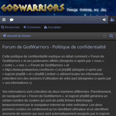
ac
Rechercher
or
Connexion
Inscription
on
ns
co
u
ne
cri
Accueil du forum
R
e
ur
m
xi
pti
Forum de GodWarriors - Politique de confidentialité
c
ci
s
on
on
h
Cette politique de confidentialité explique en détail comment « Forum de
s
e
GodWarriors » et ses partenaires affiliés (désignés ci-après par « nous »,
r
« notre », « nos », « Forum de GodWarriors » et
« https://www.godwarriors.com/forum ») et phpBB (désigné ci-après par
c
« logiciel phpBB » et « phpBB Limited ») utilisent toutes les informations
h
collectées lors des sessions d’utilisation de votre part (désignées ci-après par
e
« vos informations »).
r
Vos informations sont collectées de deux manières différentes. Premièrement,
en naviguant sur « Forum de GodWarriors », le logiciel phpBB génèrera un
certain nombre de cookies qui sont de petits fichiers téléchargés
temporairement par le navigateur internet de votre ordinateur. Les deux
premiers cookies ne contiennent qu’un identifiant utilisateur et un identifiant
anonyme de session qui vous sont automatiquement assignés par le logiciel