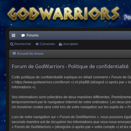
Forums
ac
Rechercher
Connexion
Inscription
co
Accueil du forum
ur
Forum de GodWarriors - Politique de confidentialité
ci
Cette politique de confidentialité explique en détail comment « Forum de Go
s
« https://www.godwarriors.com/forum ») et phpBB (désigné ci-après par « logi
informations »).
Vos informations sont collectées de deux manières différentes. Premièremen
temporairement par le navigateur internet de votre ordinateur. Les deux pre
Un troisième cookie sera créé lors de votre navigation sur les sujets de « F
Lors de votre navigation sur « Forum de GodWarriors », nous pouvons égal
seconde manière est de récupérer les informations que vous nous envoyez et
« Forum de GodWarriors » (désignée ci-après par « votre compte ») et les m