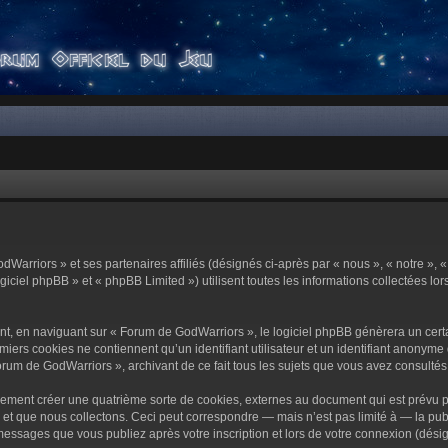
dWarriors » et ses partenaires affiliés (désignés ci-après par « nous », « notre »,
ciel phpBB » et « phpBB Limited ») utilisent toutes les informations collectées lors
t, en naviguant sur « Forum de GodWarriors », le logiciel phpBB génèrera un certa
miers cookies ne contiennent qu’un identifiant utilisateur et un identifiant anony
orum de GodWarriors », archivant de ce fait tous les sujets que vous avez consultés e
ement créer une quatrième sorte de cookies, externes au document qui est prévu p
 que nous collectons. Ceci peut correspondre — mais n’est pas limité à — la publi
essages que vous publiez après votre inscription et lors de votre connexion (dési