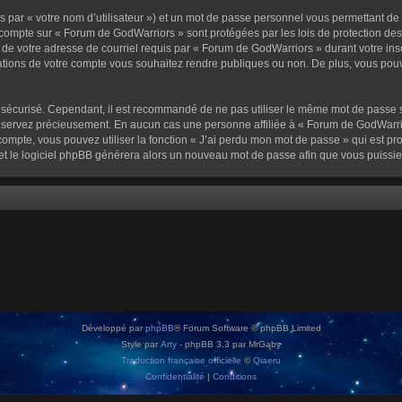
 par « votre nom d’utilisateur ») et un mot de passe personnel vous permettant de
 compte sur « Forum de GodWarriors » sont protégées par les lois de protection de
 de votre adresse de courriel requis par « Forum de GodWarriors » durant votre inscr
tions de votre compte vous souhaitez rendre publiques ou non. De plus, vous pouve
oit sécurisé. Cependant, il est recommandé de ne pas utiliser le même mot de passe s
onservez précieusement. En aucun cas une personne affiliée à « Forum de GodWarrio
ompte, vous pouvez utiliser la fonction « J’ai perdu mon mot de passe » qui est pro
l et le logiciel phpBB générera alors un nouveau mot de passe afin que vous puissie
Développé par
phpBB
® Forum Software © phpBB Limited
Style par
Arty
- phpBB 3.3 par MrGaby
Traduction française officielle
©
Qiaeru
Confidentialité
|
Conditions