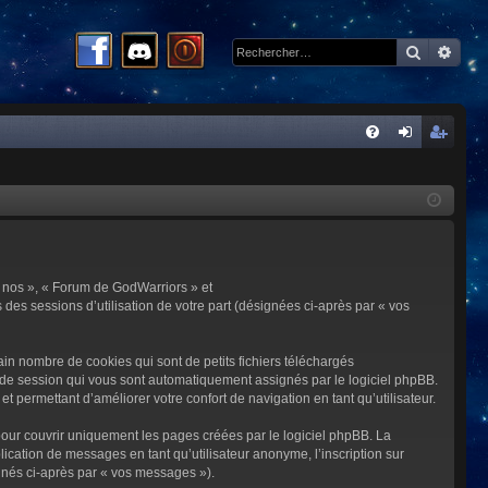
Recherc
Rech
R
FA
on
ns
Q
ne
cri
xi
pti
on
on
 « nos », « Forum de GodWarriors » et
 des sessions d’utilisation de votre part (désignées ci-après par « vos
in nombre de cookies qui sont de petits fichiers téléchargés
me de session qui vous sont automatiquement assignés par le logiciel phpBB.
t permettant d’améliorer votre confort de navigation en tant qu’utilisateur.
our couvrir uniquement les pages créées par le logiciel phpBB. La
cation de messages en tant qu’utilisateur anonyme, l’inscription sur
gnés ci-après par « vos messages »).