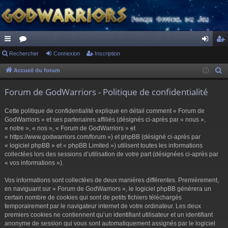
ac
Rechercher
or
Connexion
Inscription
on
ns
co
u
ne
cri
Accueil du forum
R
e
ur
m
xi
pti
Forum de GodWarriors - Politique de confidentialité
c
ci
s
on
on
h
Cette politique de confidentialité explique en détail comment « Forum de
s
e
GodWarriors » et ses partenaires affiliés (désignés ci-après par « nous »,
r
« notre », « nos », « Forum de GodWarriors » et
« https://www.godwarriors.com/forum ») et phpBB (désigné ci-après par
c
« logiciel phpBB » et « phpBB Limited ») utilisent toutes les informations
h
collectées lors des sessions d’utilisation de votre part (désignées ci-après par
e
« vos informations »).
r
Vos informations sont collectées de deux manières différentes. Premièrement,
en naviguant sur « Forum de GodWarriors », le logiciel phpBB génèrera un
certain nombre de cookies qui sont de petits fichiers téléchargés
temporairement par le navigateur internet de votre ordinateur. Les deux
premiers cookies ne contiennent qu’un identifiant utilisateur et un identifiant
anonyme de session qui vous sont automatiquement assignés par le logiciel