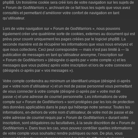
phpBB. Un troisième cookie sera créé lors de votre navigation sur les sujets de
« Forum de GodWarriors », archivant de ce fait tous les sujets que vous avez
consultés et permettant d’améliorer votre confort de navigation en tant
qu’utilisateur.
Lors de votre navigation sur « Forum de GodWarriors », nous pouvons
également créer une quatrième sorte de cookies, externes au document qui est
prévu pour couvrir uniquement les pages créées par le logiciel phpBB. La
seconde manière est de récupérer les informations que vous nous envoyez et
que nous collectons. Ceci peut correspondre — mais n’est pas limité à — la
publication de messages en tant qu’utilisateur anonyme, l’inscription sur
« Forum de GodWarriors » (désignée ci-après par « votre compte ») et les
messages que vous publiez après votre inscription et lors de votre connexion
(désignés ci-après par « vos messages »).
Votre compte contiendra au minimum un identifiant unique (désigné ci-après
par « votre nom d’utilisateur ») et un mot de passe personnel vous permettant
de vous connecter à votre compte (désigné ci-après par « votre mot de
passe ») et une adresse de courriel personnelle. Les informations de votre
compte sur « Forum de GodWarriors » sont protégées par les lois de protection
des données applicables dans le pays qui héberge notre serveur. Toutes les
informations, en-dehors de votre nom d’utilisateur, de votre mot de passe et de
votre adresse de courriel requis par « Forum de GodWarriors » durant votre
inscription, sont obligatoires ou facultatives, à la seule discrétion de « Forum de
GodWarriors ». Dans tous les cas, vous pouvez contrôler quelles informations
de votre compte vous souhaitez rendre publiques ou non. De plus, vous