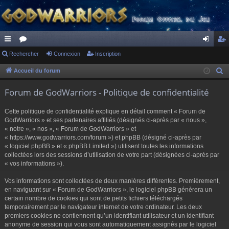
ac
Rechercher
or
Connexion
Inscription
on
ns
co
u
ne
cri
Accueil du forum
R
e
ur
m
xi
pti
Forum de GodWarriors - Politique de confidentialité
c
ci
s
on
on
h
Cette politique de confidentialité explique en détail comment « Forum de
s
e
GodWarriors » et ses partenaires affiliés (désignés ci-après par « nous »,
r
« notre », « nos », « Forum de GodWarriors » et
« https://www.godwarriors.com/forum ») et phpBB (désigné ci-après par
c
« logiciel phpBB » et « phpBB Limited ») utilisent toutes les informations
h
collectées lors des sessions d’utilisation de votre part (désignées ci-après par
e
« vos informations »).
r
Vos informations sont collectées de deux manières différentes. Premièrement,
en naviguant sur « Forum de GodWarriors », le logiciel phpBB génèrera un
certain nombre de cookies qui sont de petits fichiers téléchargés
temporairement par le navigateur internet de votre ordinateur. Les deux
premiers cookies ne contiennent qu’un identifiant utilisateur et un identifiant
anonyme de session qui vous sont automatiquement assignés par le logiciel