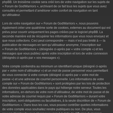
phpBB. Un troisième cookie sera créé lors de votre navigation sur les sujets de
« Forum de GodWarriors », archivant de ce fait tous les sujets que vous avez
consultés et permettant d’améliorer votre confort de navigation en tant
qu’utilisateur.
Lors de votre navigation sur « Forum de GodWarriors », nous pouvons
également créer une quatrième sorte de cookies, externes au document qui est
prévu pour couvrir uniquement les pages créées par le logiciel phpBB. La
seconde manière est de récupérer les informations que vous nous envoyez et
que nous collectons. Ceci peut correspondre — mais n’est pas limité à — la
publication de messages en tant qu’utilisateur anonyme, l’inscription sur
« Forum de GodWarriors » (désignée ci-après par « votre compte ») et les
messages que vous publiez après votre inscription et lors de votre connexion
(désignés ci-après par « vos messages »).
Votre compte contiendra au minimum un identifiant unique (désigné ci-après
par « votre nom d’utilisateur ») et un mot de passe personnel vous permettant
de vous connecter à votre compte (désigné ci-après par « votre mot de
passe ») et une adresse de courriel personnelle. Les informations de votre
compte sur « Forum de GodWarriors » sont protégées par les lois de protection
des données applicables dans le pays qui héberge notre serveur. Toutes les
informations, en-dehors de votre nom d’utilisateur, de votre mot de passe et de
votre adresse de courriel requis par « Forum de GodWarriors » durant votre
inscription, sont obligatoires ou facultatives, à la seule discrétion de « Forum de
GodWarriors ». Dans tous les cas, vous pouvez contrôler quelles informations
de votre compte vous souhaitez rendre publiques ou non. De plus, vous