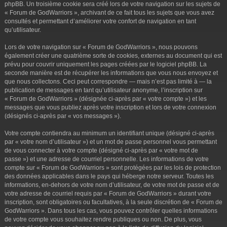
phpBB. Un troisième cookie sera créé lors de votre navigation sur les sujets de
« Forum de GodWarriors », archivant de ce fait tous les sujets que vous avez
consultés et permettant d’améliorer votre confort de navigation en tant
qu’utilisateur.
Lors de votre navigation sur « Forum de GodWarriors », nous pouvons
également créer une quatrième sorte de cookies, externes au document qui est
prévu pour couvrir uniquement les pages créées par le logiciel phpBB. La
seconde manière est de récupérer les informations que vous nous envoyez et
que nous collectons. Ceci peut correspondre — mais n’est pas limité à — la
publication de messages en tant qu’utilisateur anonyme, l’inscription sur
« Forum de GodWarriors » (désignée ci-après par « votre compte ») et les
messages que vous publiez après votre inscription et lors de votre connexion
(désignés ci-après par « vos messages »).
Votre compte contiendra au minimum un identifiant unique (désigné ci-après
par « votre nom d’utilisateur ») et un mot de passe personnel vous permettant
de vous connecter à votre compte (désigné ci-après par « votre mot de
passe ») et une adresse de courriel personnelle. Les informations de votre
compte sur « Forum de GodWarriors » sont protégées par les lois de protection
des données applicables dans le pays qui héberge notre serveur. Toutes les
informations, en-dehors de votre nom d’utilisateur, de votre mot de passe et de
votre adresse de courriel requis par « Forum de GodWarriors » durant votre
inscription, sont obligatoires ou facultatives, à la seule discrétion de « Forum de
GodWarriors ». Dans tous les cas, vous pouvez contrôler quelles informations
de votre compte vous souhaitez rendre publiques ou non. De plus, vous