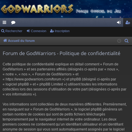
ac
Rechercher
or
Connexion
Inscription
on
ns
co
u
ne
cri
Accueil du forum
R
e
ur
m
xi
pti
Forum de GodWarriors - Politique de confidentialité
c
ci
s
on
on
h
Cette politique de confidentialité explique en détail comment « Forum de
s
e
GodWarriors » et ses partenaires affiliés (désignés ci-après par « nous »,
r
« notre », « nos », « Forum de GodWarriors » et
« https://www.godwarriors.com/forum ») et phpBB (désigné ci-après par
c
« logiciel phpBB » et « phpBB Limited ») utilisent toutes les informations
h
collectées lors des sessions d’utilisation de votre part (désignées ci-après par
e
« vos informations »).
r
Vos informations sont collectées de deux manières différentes. Premièrement,
en naviguant sur « Forum de GodWarriors », le logiciel phpBB génèrera un
certain nombre de cookies qui sont de petits fichiers téléchargés
temporairement par le navigateur internet de votre ordinateur. Les deux
premiers cookies ne contiennent qu’un identifiant utilisateur et un identifiant
anonyme de session qui vous sont automatiquement assignés par le logiciel