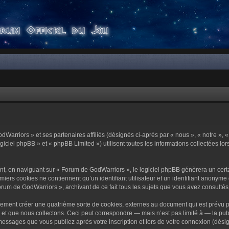
dWarriors » et ses partenaires affiliés (désignés ci-après par « nous », « notre »,
ciel phpBB » et « phpBB Limited ») utilisent toutes les informations collectées lors
t, en naviguant sur « Forum de GodWarriors », le logiciel phpBB génèrera un certa
miers cookies ne contiennent qu’un identifiant utilisateur et un identifiant anony
orum de GodWarriors », archivant de ce fait tous les sujets que vous avez consultés e
ement créer une quatrième sorte de cookies, externes au document qui est prévu p
 que nous collectons. Ceci peut correspondre — mais n’est pas limité à — la publi
essages que vous publiez après votre inscription et lors de votre connexion (dési