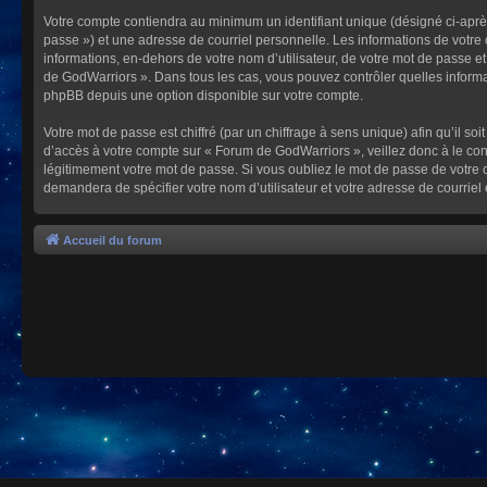
Votre compte contiendra au minimum un identifiant unique (désigné ci-après
passe ») et une adresse de courriel personnelle. Les informations de votre
informations, en-dehors de votre nom d’utilisateur, de votre mot de passe et
de GodWarriors ». Dans tous les cas, vous pouvez contrôler quelles informa
phpBB depuis une option disponible sur votre compte.
Votre mot de passe est chiffré (par un chiffrage à sens unique) afin qu’il s
d’accès à votre compte sur « Forum de GodWarriors », veillez donc à le c
légitimement votre mot de passe. Si vous oubliez le mot de passe de votre c
demandera de spécifier votre nom d’utilisateur et votre adresse de courrie
Accueil du forum