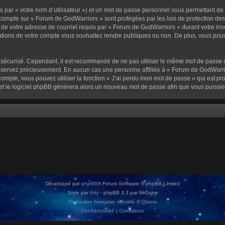
 par « votre nom d’utilisateur ») et un mot de passe personnel vous permettant de
 compte sur « Forum de GodWarriors » sont protégées par les lois de protection de
 de votre adresse de courriel requis par « Forum de GodWarriors » durant votre inscr
tions de votre compte vous souhaitez rendre publiques ou non. De plus, vous pouve
oit sécurisé. Cependant, il est recommandé de ne pas utiliser le même mot de passe s
onservez précieusement. En aucun cas une personne affiliée à « Forum de GodWarrio
ompte, vous pouvez utiliser la fonction « J’ai perdu mon mot de passe » qui est pro
l et le logiciel phpBB générera alors un nouveau mot de passe afin que vous puissie
Développé par
phpBB
® Forum Software © phpBB Limited
Style par
Arty
- phpBB 3.3 par MrGaby
Traduction française officielle
©
Qiaeru
Confidentialité
|
Conditions