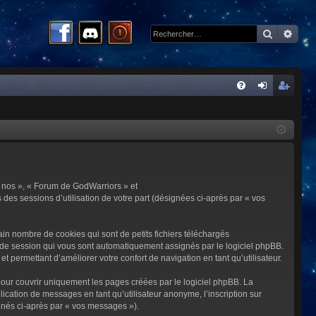
Recherc
Rech
R
FA
on
ns
Q
ne
cri
xi
pti
on
on
 « nos », « Forum de GodWarriors » et
 des sessions d’utilisation de votre part (désignées ci-après par « vos
in nombre de cookies qui sont de petits fichiers téléchargés
me de session qui vous sont automatiquement assignés par le logiciel phpBB.
t permettant d’améliorer votre confort de navigation en tant qu’utilisateur.
our couvrir uniquement les pages créées par le logiciel phpBB. La
cation de messages en tant qu’utilisateur anonyme, l’inscription sur
gnés ci-après par « vos messages »).