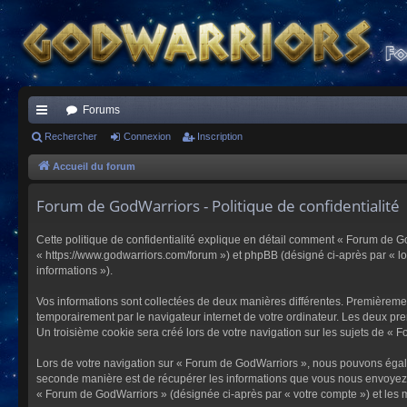
Forums
ac
Rechercher
Connexion
Inscription
co
Accueil du forum
ur
Forum de GodWarriors - Politique de confidentialité
ci
Cette politique de confidentialité explique en détail comment « Forum de Go
s
« https://www.godwarriors.com/forum ») et phpBB (désigné ci-après par « logi
informations »).
Vos informations sont collectées de deux manières différentes. Premièremen
temporairement par le navigateur internet de votre ordinateur. Les deux pre
Un troisième cookie sera créé lors de votre navigation sur les sujets de « F
Lors de votre navigation sur « Forum de GodWarriors », nous pouvons égal
seconde manière est de récupérer les informations que vous nous envoyez et
« Forum de GodWarriors » (désignée ci-après par « votre compte ») et les m