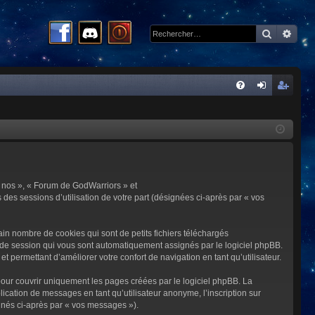
Recherc
Rech
R
FA
on
ns
Q
ne
cri
xi
pti
on
on
 « nos », « Forum de GodWarriors » et
 des sessions d’utilisation de votre part (désignées ci-après par « vos
in nombre de cookies qui sont de petits fichiers téléchargés
me de session qui vous sont automatiquement assignés par le logiciel phpBB.
t permettant d’améliorer votre confort de navigation en tant qu’utilisateur.
our couvrir uniquement les pages créées par le logiciel phpBB. La
cation de messages en tant qu’utilisateur anonyme, l’inscription sur
gnés ci-après par « vos messages »).