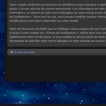
Votre compte contiendra au minimum un identifiant unique (désigné ci-après
passe ») et une adresse de courriel personnelle. Les informations de votre
informations, en-dehors de votre nom d’utilisateur, de votre mot de passe et
de GodWarriors ». Dans tous les cas, vous pouvez contrôler quelles informa
phpBB depuis une option disponible sur votre compte.
Votre mot de passe est chiffré (par un chiffrage à sens unique) afin qu’il s
d’accès à votre compte sur « Forum de GodWarriors », veillez donc à le c
légitimement votre mot de passe. Si vous oubliez le mot de passe de votre c
demandera de spécifier votre nom d’utilisateur et votre adresse de courrie
Accueil du forum