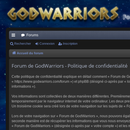
Forums
ac
Rechercher
Connexion
Inscription
co
Accueil du forum
ur
Forum de GodWarriors - Politique de confidentialité
ci
Cette politique de confidentialité explique en détail comment « Forum de Go
s
« https://www.godwarriors.com/forum ») et phpBB (désigné ci-après par « logi
informations »).
Vos informations sont collectées de deux manières différentes. Premièremen
temporairement par le navigateur internet de votre ordinateur. Les deux pre
Un troisième cookie sera créé lors de votre navigation sur les sujets de « F
Lors de votre navigation sur « Forum de GodWarriors », nous pouvons égal
seconde manière est de récupérer les informations que vous nous envoyez et
« Forum de GodWarriors » (désignée ci-après par « votre compte ») et les m