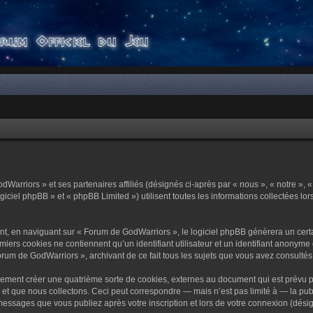
dWarriors » et ses partenaires affiliés (désignés ci-après par « nous », « notre »,
ciel phpBB » et « phpBB Limited ») utilisent toutes les informations collectées lors
t, en naviguant sur « Forum de GodWarriors », le logiciel phpBB génèrera un certa
miers cookies ne contiennent qu’un identifiant utilisateur et un identifiant anony
orum de GodWarriors », archivant de ce fait tous les sujets que vous avez consultés e
ement créer une quatrième sorte de cookies, externes au document qui est prévu p
 que nous collectons. Ceci peut correspondre — mais n’est pas limité à — la publi
essages que vous publiez après votre inscription et lors de votre connexion (dési