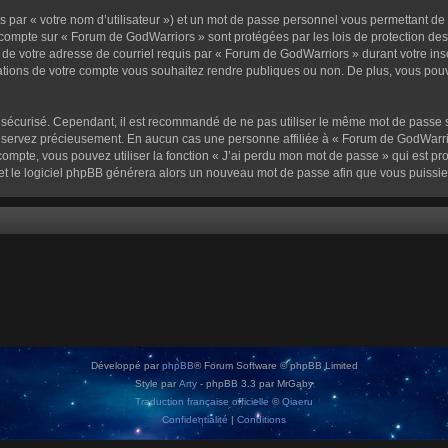
 par « votre nom d’utilisateur ») et un mot de passe personnel vous permettant de
 compte sur « Forum de GodWarriors » sont protégées par les lois de protection de
 de votre adresse de courriel requis par « Forum de GodWarriors » durant votre inscr
tions de votre compte vous souhaitez rendre publiques ou non. De plus, vous pouve
oit sécurisé. Cependant, il est recommandé de ne pas utiliser le même mot de passe s
onservez précieusement. En aucun cas une personne affiliée à « Forum de GodWarrio
ompte, vous pouvez utiliser la fonction « J’ai perdu mon mot de passe » qui est pro
l et le logiciel phpBB générera alors un nouveau mot de passe afin que vous puissie
Développé par
phpBB
® Forum Software © phpBB Limited
Style par
Arty
- phpBB 3.3 par MrGaby
Traduction française officielle
©
Qiaeru
Confidentialité
|
Conditions