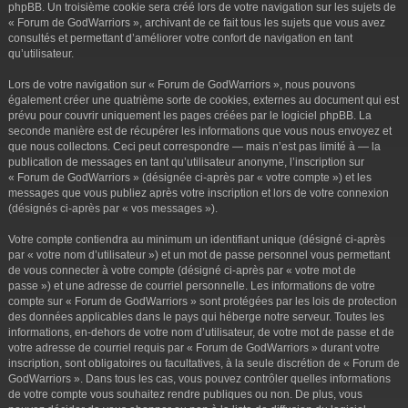
phpBB. Un troisième cookie sera créé lors de votre navigation sur les sujets de
« Forum de GodWarriors », archivant de ce fait tous les sujets que vous avez
consultés et permettant d’améliorer votre confort de navigation en tant
qu’utilisateur.
Lors de votre navigation sur « Forum de GodWarriors », nous pouvons
également créer une quatrième sorte de cookies, externes au document qui est
prévu pour couvrir uniquement les pages créées par le logiciel phpBB. La
seconde manière est de récupérer les informations que vous nous envoyez et
que nous collectons. Ceci peut correspondre — mais n’est pas limité à — la
publication de messages en tant qu’utilisateur anonyme, l’inscription sur
« Forum de GodWarriors » (désignée ci-après par « votre compte ») et les
messages que vous publiez après votre inscription et lors de votre connexion
(désignés ci-après par « vos messages »).
Votre compte contiendra au minimum un identifiant unique (désigné ci-après
par « votre nom d’utilisateur ») et un mot de passe personnel vous permettant
de vous connecter à votre compte (désigné ci-après par « votre mot de
passe ») et une adresse de courriel personnelle. Les informations de votre
compte sur « Forum de GodWarriors » sont protégées par les lois de protection
des données applicables dans le pays qui héberge notre serveur. Toutes les
informations, en-dehors de votre nom d’utilisateur, de votre mot de passe et de
votre adresse de courriel requis par « Forum de GodWarriors » durant votre
inscription, sont obligatoires ou facultatives, à la seule discrétion de « Forum de
GodWarriors ». Dans tous les cas, vous pouvez contrôler quelles informations
de votre compte vous souhaitez rendre publiques ou non. De plus, vous