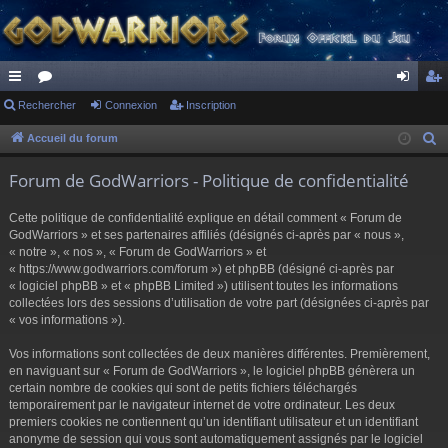
ac
Rechercher
or
Connexion
Inscription
on
ns
co
u
ne
cri
Accueil du forum
R
e
ur
m
xi
pti
Forum de GodWarriors - Politique de confidentialité
c
ci
s
on
on
h
Cette politique de confidentialité explique en détail comment « Forum de
s
e
GodWarriors » et ses partenaires affiliés (désignés ci-après par « nous »,
r
« notre », « nos », « Forum de GodWarriors » et
« https://www.godwarriors.com/forum ») et phpBB (désigné ci-après par
c
« logiciel phpBB » et « phpBB Limited ») utilisent toutes les informations
h
collectées lors des sessions d’utilisation de votre part (désignées ci-après par
e
« vos informations »).
r
Vos informations sont collectées de deux manières différentes. Premièrement,
en naviguant sur « Forum de GodWarriors », le logiciel phpBB génèrera un
certain nombre de cookies qui sont de petits fichiers téléchargés
temporairement par le navigateur internet de votre ordinateur. Les deux
premiers cookies ne contiennent qu’un identifiant utilisateur et un identifiant
anonyme de session qui vous sont automatiquement assignés par le logiciel