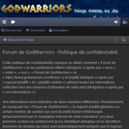
ac
Rechercher
or
Connexion
Inscription
on
ns
co
u
ne
cri
Accueil du forum
R
e
ur
m
xi
pti
Forum de GodWarriors - Politique de confidentialité
c
ci
s
on
on
h
Cette politique de confidentialité explique en détail comment « Forum de
s
e
GodWarriors » et ses partenaires affiliés (désignés ci-après par « nous »,
r
« notre », « nos », « Forum de GodWarriors » et
« https://www.godwarriors.com/forum ») et phpBB (désigné ci-après par
c
« logiciel phpBB » et « phpBB Limited ») utilisent toutes les informations
h
collectées lors des sessions d’utilisation de votre part (désignées ci-après par
e
« vos informations »).
r
Vos informations sont collectées de deux manières différentes. Premièrement,
en naviguant sur « Forum de GodWarriors », le logiciel phpBB génèrera un
certain nombre de cookies qui sont de petits fichiers téléchargés
temporairement par le navigateur internet de votre ordinateur. Les deux
premiers cookies ne contiennent qu’un identifiant utilisateur et un identifiant
anonyme de session qui vous sont automatiquement assignés par le logiciel