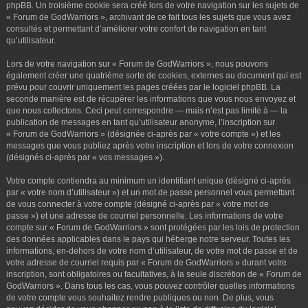
phpBB. Un troisième cookie sera créé lors de votre navigation sur les sujets de
« Forum de GodWarriors », archivant de ce fait tous les sujets que vous avez
consultés et permettant d’améliorer votre confort de navigation en tant
qu’utilisateur.
Lors de votre navigation sur « Forum de GodWarriors », nous pouvons
également créer une quatrième sorte de cookies, externes au document qui est
prévu pour couvrir uniquement les pages créées par le logiciel phpBB. La
seconde manière est de récupérer les informations que vous nous envoyez et
que nous collectons. Ceci peut correspondre — mais n’est pas limité à — la
publication de messages en tant qu’utilisateur anonyme, l’inscription sur
« Forum de GodWarriors » (désignée ci-après par « votre compte ») et les
messages que vous publiez après votre inscription et lors de votre connexion
(désignés ci-après par « vos messages »).
Votre compte contiendra au minimum un identifiant unique (désigné ci-après
par « votre nom d’utilisateur ») et un mot de passe personnel vous permettant
de vous connecter à votre compte (désigné ci-après par « votre mot de
passe ») et une adresse de courriel personnelle. Les informations de votre
compte sur « Forum de GodWarriors » sont protégées par les lois de protection
des données applicables dans le pays qui héberge notre serveur. Toutes les
informations, en-dehors de votre nom d’utilisateur, de votre mot de passe et de
votre adresse de courriel requis par « Forum de GodWarriors » durant votre
inscription, sont obligatoires ou facultatives, à la seule discrétion de « Forum de
GodWarriors ». Dans tous les cas, vous pouvez contrôler quelles informations
de votre compte vous souhaitez rendre publiques ou non. De plus, vous