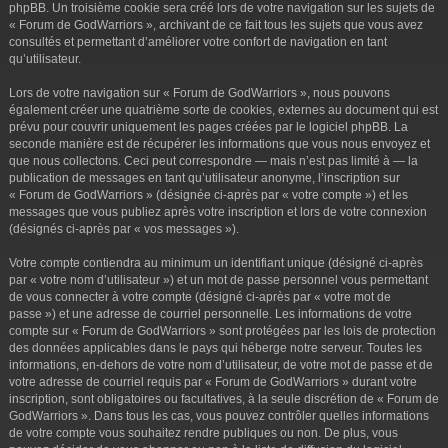
phpBB. Un troisième cookie sera créé lors de votre navigation sur les sujets de
« Forum de GodWarriors », archivant de ce fait tous les sujets que vous avez
consultés et permettant d’améliorer votre confort de navigation en tant
qu’utilisateur.
Lors de votre navigation sur « Forum de GodWarriors », nous pouvons
également créer une quatrième sorte de cookies, externes au document qui est
prévu pour couvrir uniquement les pages créées par le logiciel phpBB. La
seconde manière est de récupérer les informations que vous nous envoyez et
que nous collectons. Ceci peut correspondre — mais n’est pas limité à — la
publication de messages en tant qu’utilisateur anonyme, l’inscription sur
« Forum de GodWarriors » (désignée ci-après par « votre compte ») et les
messages que vous publiez après votre inscription et lors de votre connexion
(désignés ci-après par « vos messages »).
Votre compte contiendra au minimum un identifiant unique (désigné ci-après
par « votre nom d’utilisateur ») et un mot de passe personnel vous permettant
de vous connecter à votre compte (désigné ci-après par « votre mot de
passe ») et une adresse de courriel personnelle. Les informations de votre
compte sur « Forum de GodWarriors » sont protégées par les lois de protection
des données applicables dans le pays qui héberge notre serveur. Toutes les
informations, en-dehors de votre nom d’utilisateur, de votre mot de passe et de
votre adresse de courriel requis par « Forum de GodWarriors » durant votre
inscription, sont obligatoires ou facultatives, à la seule discrétion de « Forum de
GodWarriors ». Dans tous les cas, vous pouvez contrôler quelles informations
de votre compte vous souhaitez rendre publiques ou non. De plus, vous