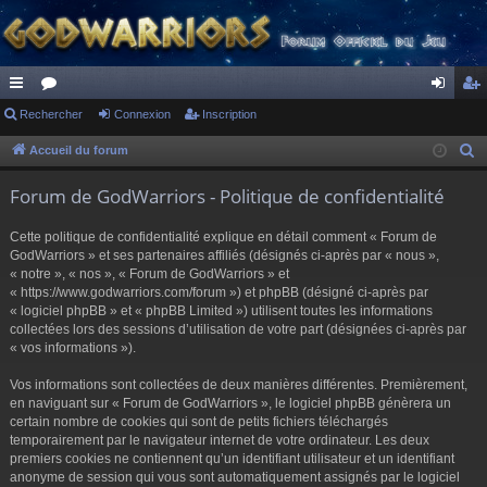
ac
Rechercher
or
Connexion
Inscription
on
ns
co
u
ne
cri
Accueil du forum
R
e
ur
m
xi
pti
Forum de GodWarriors - Politique de confidentialité
c
ci
s
on
on
h
Cette politique de confidentialité explique en détail comment « Forum de
s
e
GodWarriors » et ses partenaires affiliés (désignés ci-après par « nous »,
r
« notre », « nos », « Forum de GodWarriors » et
« https://www.godwarriors.com/forum ») et phpBB (désigné ci-après par
c
« logiciel phpBB » et « phpBB Limited ») utilisent toutes les informations
h
collectées lors des sessions d’utilisation de votre part (désignées ci-après par
e
« vos informations »).
r
Vos informations sont collectées de deux manières différentes. Premièrement,
en naviguant sur « Forum de GodWarriors », le logiciel phpBB génèrera un
certain nombre de cookies qui sont de petits fichiers téléchargés
temporairement par le navigateur internet de votre ordinateur. Les deux
premiers cookies ne contiennent qu’un identifiant utilisateur et un identifiant
anonyme de session qui vous sont automatiquement assignés par le logiciel