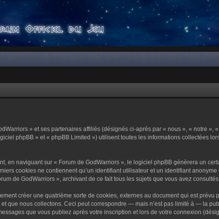
dWarriors » et ses partenaires affiliés (désignés ci-après par « nous », « notre »,
ciel phpBB » et « phpBB Limited ») utilisent toutes les informations collectées lors
t, en naviguant sur « Forum de GodWarriors », le logiciel phpBB génèrera un certa
miers cookies ne contiennent qu’un identifiant utilisateur et un identifiant anony
orum de GodWarriors », archivant de ce fait tous les sujets que vous avez consultés e
ement créer une quatrième sorte de cookies, externes au document qui est prévu p
 que nous collectons. Ceci peut correspondre — mais n’est pas limité à — la publi
essages que vous publiez après votre inscription et lors de votre connexion (dési