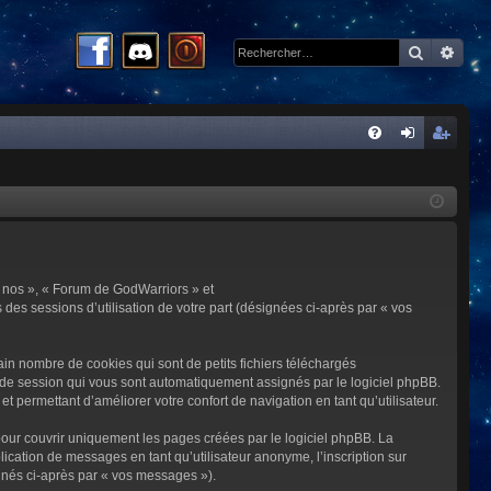
Recherc
Rech
R
FA
on
ns
Q
ne
cri
xi
pti
on
on
 « nos », « Forum de GodWarriors » et
 des sessions d’utilisation de votre part (désignées ci-après par « vos
in nombre de cookies qui sont de petits fichiers téléchargés
me de session qui vous sont automatiquement assignés par le logiciel phpBB.
t permettant d’améliorer votre confort de navigation en tant qu’utilisateur.
our couvrir uniquement les pages créées par le logiciel phpBB. La
cation de messages en tant qu’utilisateur anonyme, l’inscription sur
gnés ci-après par « vos messages »).