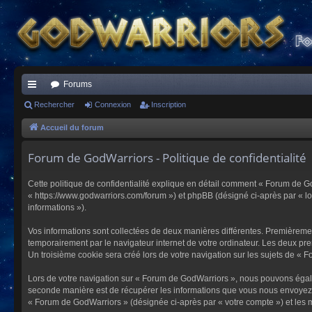
Forums
ac
Rechercher
Connexion
Inscription
co
Accueil du forum
ur
Forum de GodWarriors - Politique de confidentialité
ci
Cette politique de confidentialité explique en détail comment « Forum de Go
s
« https://www.godwarriors.com/forum ») et phpBB (désigné ci-après par « logi
informations »).
Vos informations sont collectées de deux manières différentes. Premièremen
temporairement par le navigateur internet de votre ordinateur. Les deux pre
Un troisième cookie sera créé lors de votre navigation sur les sujets de « F
Lors de votre navigation sur « Forum de GodWarriors », nous pouvons égal
seconde manière est de récupérer les informations que vous nous envoyez et
« Forum de GodWarriors » (désignée ci-après par « votre compte ») et les m