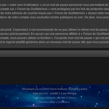
 par « votre nom d’utilisateur ») et un mot de passe personnel vous permettant de
 compte sur « Forum de GodWarriors » sont protégées par les lois de protection de
 de votre adresse de courriel requis par « Forum de GodWarriors » durant votre inscr
tions de votre compte vous souhaitez rendre publiques ou non. De plus, vous pouve
oit sécurisé. Cependant, il est recommandé de ne pas utiliser le même mot de passe s
onservez précieusement. En aucun cas une personne affiliée à « Forum de GodWarrio
ompte, vous pouvez utiliser la fonction « J’ai perdu mon mot de passe » qui est pro
l et le logiciel phpBB générera alors un nouveau mot de passe afin que vous puissie
Développé par
phpBB
® Forum Software © phpBB Limited
Style par
Arty
- phpBB 3.3 par MrGaby
Traduction française officielle
©
Qiaeru
Confidentialité
|
Conditions