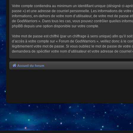
Votre compte contiendra au minimum un identifiant unique (désigné ci-après
passe ») et une adresse de courriel personnelle. Les informations de votre
informations, en-dehors de votre nom d’utilisateur, de votre mot de passe et
de GodWarriors ». Dans tous les cas, vous pouvez contrôler quelles informa
phpBB depuis une option disponible sur votre compte.
Votre mot de passe est chiffré (par un chiffrage à sens unique) afin qu’il s
d’accès à votre compte sur « Forum de GodWarriors », veillez donc à le c
légitimement votre mot de passe. Si vous oubliez le mot de passe de votre c
demandera de spécifier votre nom d’utilisateur et votre adresse de courrie
Accueil du forum