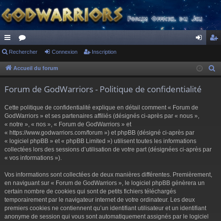
ac
Rechercher
or
Connexion
Inscription
on
ns
co
u
ne
cri
Accueil du forum
R
e
ur
m
xi
pti
Forum de GodWarriors - Politique de confidentialité
c
ci
s
on
on
h
Cette politique de confidentialité explique en détail comment « Forum de
s
e
GodWarriors » et ses partenaires affiliés (désignés ci-après par « nous »,
r
« notre », « nos », « Forum de GodWarriors » et
« https://www.godwarriors.com/forum ») et phpBB (désigné ci-après par
c
« logiciel phpBB » et « phpBB Limited ») utilisent toutes les informations
h
collectées lors des sessions d’utilisation de votre part (désignées ci-après par
e
« vos informations »).
r
Vos informations sont collectées de deux manières différentes. Premièrement,
en naviguant sur « Forum de GodWarriors », le logiciel phpBB génèrera un
certain nombre de cookies qui sont de petits fichiers téléchargés
temporairement par le navigateur internet de votre ordinateur. Les deux
premiers cookies ne contiennent qu’un identifiant utilisateur et un identifiant
anonyme de session qui vous sont automatiquement assignés par le logiciel