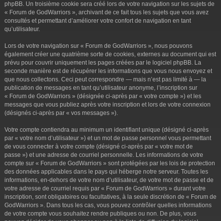
phpBB. Un troisième cookie sera créé lors de votre navigation sur les sujets de
« Forum de GodWarriors », archivant de ce fait tous les sujets que vous avez
consultés et permettant d’améliorer votre confort de navigation en tant
qu’utilisateur.
Lors de votre navigation sur « Forum de GodWarriors », nous pouvons
également créer une quatrième sorte de cookies, externes au document qui est
prévu pour couvrir uniquement les pages créées par le logiciel phpBB. La
seconde manière est de récupérer les informations que vous nous envoyez et
que nous collectons. Ceci peut correspondre — mais n’est pas limité à — la
publication de messages en tant qu’utilisateur anonyme, l’inscription sur
« Forum de GodWarriors » (désignée ci-après par « votre compte ») et les
messages que vous publiez après votre inscription et lors de votre connexion
(désignés ci-après par « vos messages »).
Votre compte contiendra au minimum un identifiant unique (désigné ci-après
par « votre nom d’utilisateur ») et un mot de passe personnel vous permettant
de vous connecter à votre compte (désigné ci-après par « votre mot de
passe ») et une adresse de courriel personnelle. Les informations de votre
compte sur « Forum de GodWarriors » sont protégées par les lois de protection
des données applicables dans le pays qui héberge notre serveur. Toutes les
informations, en-dehors de votre nom d’utilisateur, de votre mot de passe et de
votre adresse de courriel requis par « Forum de GodWarriors » durant votre
inscription, sont obligatoires ou facultatives, à la seule discrétion de « Forum de
GodWarriors ». Dans tous les cas, vous pouvez contrôler quelles informations
de votre compte vous souhaitez rendre publiques ou non. De plus, vous