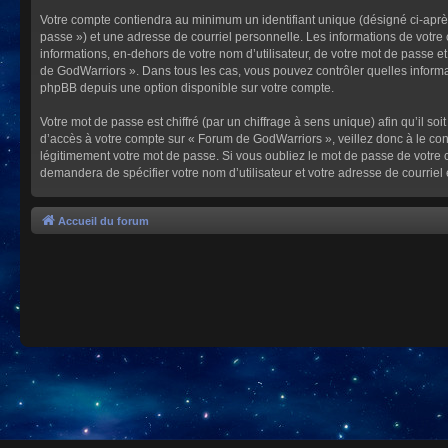
Votre compte contiendra au minimum un identifiant unique (désigné ci-après
passe ») et une adresse de courriel personnelle. Les informations de votre
informations, en-dehors de votre nom d’utilisateur, de votre mot de passe et
de GodWarriors ». Dans tous les cas, vous pouvez contrôler quelles informa
phpBB depuis une option disponible sur votre compte.
Votre mot de passe est chiffré (par un chiffrage à sens unique) afin qu’il s
d’accès à votre compte sur « Forum de GodWarriors », veillez donc à le c
légitimement votre mot de passe. Si vous oubliez le mot de passe de votre c
demandera de spécifier votre nom d’utilisateur et votre adresse de courrie
Accueil du forum