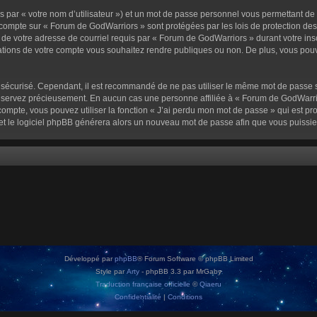
 par « votre nom d’utilisateur ») et un mot de passe personnel vous permettant de
 compte sur « Forum de GodWarriors » sont protégées par les lois de protection de
 de votre adresse de courriel requis par « Forum de GodWarriors » durant votre inscr
tions de votre compte vous souhaitez rendre publiques ou non. De plus, vous pouve
oit sécurisé. Cependant, il est recommandé de ne pas utiliser le même mot de passe s
onservez précieusement. En aucun cas une personne affiliée à « Forum de GodWarrio
ompte, vous pouvez utiliser la fonction « J’ai perdu mon mot de passe » qui est pro
l et le logiciel phpBB générera alors un nouveau mot de passe afin que vous puissie
Développé par
phpBB
® Forum Software © phpBB Limited
Style par
Arty
- phpBB 3.3 par MrGaby
Traduction française officielle
©
Qiaeru
Confidentialité
|
Conditions