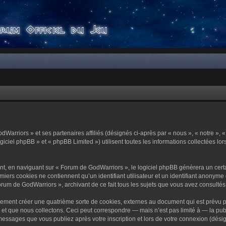
dWarriors » et ses partenaires affiliés (désignés ci-après par « nous », « notre »,
ciel phpBB » et « phpBB Limited ») utilisent toutes les informations collectées lors
t, en naviguant sur « Forum de GodWarriors », le logiciel phpBB génèrera un certa
miers cookies ne contiennent qu’un identifiant utilisateur et un identifiant anony
orum de GodWarriors », archivant de ce fait tous les sujets que vous avez consultés e
ement créer une quatrième sorte de cookies, externes au document qui est prévu p
 que nous collectons. Ceci peut correspondre — mais n’est pas limité à — la publi
essages que vous publiez après votre inscription et lors de votre connexion (dési