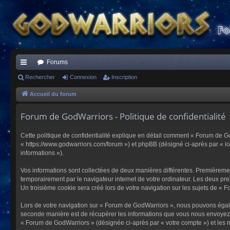
Forums
ac
Rechercher
Connexion
Inscription
co
Accueil du forum
ur
Forum de GodWarriors - Politique de confidentialité
ci
Cette politique de confidentialité explique en détail comment « Forum de Go
s
« https://www.godwarriors.com/forum ») et phpBB (désigné ci-après par « logi
informations »).
Vos informations sont collectées de deux manières différentes. Premièremen
temporairement par le navigateur internet de votre ordinateur. Les deux pre
Un troisième cookie sera créé lors de votre navigation sur les sujets de « F
Lors de votre navigation sur « Forum de GodWarriors », nous pouvons égal
seconde manière est de récupérer les informations que vous nous envoyez et
« Forum de GodWarriors » (désignée ci-après par « votre compte ») et les m