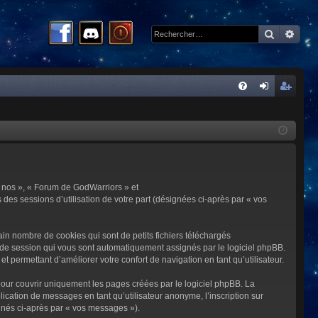
Recherc
Rech
R
FA
on
ns
Q
ne
cri
xi
pti
on
on
 « nos », « Forum de GodWarriors » et
 des sessions d’utilisation de votre part (désignées ci-après par « vos
in nombre de cookies qui sont de petits fichiers téléchargés
me de session qui vous sont automatiquement assignés par le logiciel phpBB.
t permettant d’améliorer votre confort de navigation en tant qu’utilisateur.
our couvrir uniquement les pages créées par le logiciel phpBB. La
cation de messages en tant qu’utilisateur anonyme, l’inscription sur
gnés ci-après par « vos messages »).