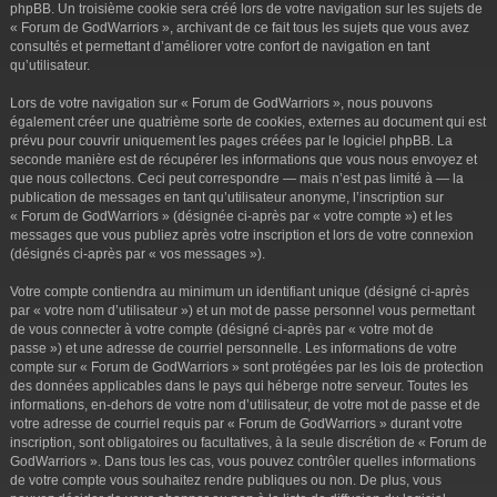
phpBB. Un troisième cookie sera créé lors de votre navigation sur les sujets de
« Forum de GodWarriors », archivant de ce fait tous les sujets que vous avez
consultés et permettant d’améliorer votre confort de navigation en tant
qu’utilisateur.
Lors de votre navigation sur « Forum de GodWarriors », nous pouvons
également créer une quatrième sorte de cookies, externes au document qui est
prévu pour couvrir uniquement les pages créées par le logiciel phpBB. La
seconde manière est de récupérer les informations que vous nous envoyez et
que nous collectons. Ceci peut correspondre — mais n’est pas limité à — la
publication de messages en tant qu’utilisateur anonyme, l’inscription sur
« Forum de GodWarriors » (désignée ci-après par « votre compte ») et les
messages que vous publiez après votre inscription et lors de votre connexion
(désignés ci-après par « vos messages »).
Votre compte contiendra au minimum un identifiant unique (désigné ci-après
par « votre nom d’utilisateur ») et un mot de passe personnel vous permettant
de vous connecter à votre compte (désigné ci-après par « votre mot de
passe ») et une adresse de courriel personnelle. Les informations de votre
compte sur « Forum de GodWarriors » sont protégées par les lois de protection
des données applicables dans le pays qui héberge notre serveur. Toutes les
informations, en-dehors de votre nom d’utilisateur, de votre mot de passe et de
votre adresse de courriel requis par « Forum de GodWarriors » durant votre
inscription, sont obligatoires ou facultatives, à la seule discrétion de « Forum de
GodWarriors ». Dans tous les cas, vous pouvez contrôler quelles informations
de votre compte vous souhaitez rendre publiques ou non. De plus, vous