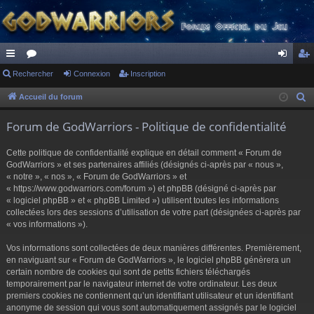
ac
Rechercher
or
Connexion
Inscription
on
ns
co
u
ne
cri
Accueil du forum
R
e
ur
m
xi
pti
Forum de GodWarriors - Politique de confidentialité
c
ci
s
on
on
h
Cette politique de confidentialité explique en détail comment « Forum de
s
e
GodWarriors » et ses partenaires affiliés (désignés ci-après par « nous »,
r
« notre », « nos », « Forum de GodWarriors » et
« https://www.godwarriors.com/forum ») et phpBB (désigné ci-après par
c
« logiciel phpBB » et « phpBB Limited ») utilisent toutes les informations
h
collectées lors des sessions d’utilisation de votre part (désignées ci-après par
e
« vos informations »).
r
Vos informations sont collectées de deux manières différentes. Premièrement,
en naviguant sur « Forum de GodWarriors », le logiciel phpBB génèrera un
certain nombre de cookies qui sont de petits fichiers téléchargés
temporairement par le navigateur internet de votre ordinateur. Les deux
premiers cookies ne contiennent qu’un identifiant utilisateur et un identifiant
anonyme de session qui vous sont automatiquement assignés par le logiciel