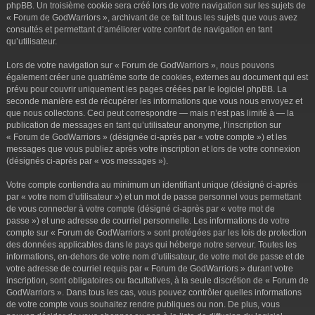
phpBB. Un troisième cookie sera créé lors de votre navigation sur les sujets de
« Forum de GodWarriors », archivant de ce fait tous les sujets que vous avez
consultés et permettant d’améliorer votre confort de navigation en tant
qu’utilisateur.
Lors de votre navigation sur « Forum de GodWarriors », nous pouvons
également créer une quatrième sorte de cookies, externes au document qui est
prévu pour couvrir uniquement les pages créées par le logiciel phpBB. La
seconde manière est de récupérer les informations que vous nous envoyez et
que nous collectons. Ceci peut correspondre — mais n’est pas limité à — la
publication de messages en tant qu’utilisateur anonyme, l’inscription sur
« Forum de GodWarriors » (désignée ci-après par « votre compte ») et les
messages que vous publiez après votre inscription et lors de votre connexion
(désignés ci-après par « vos messages »).
Votre compte contiendra au minimum un identifiant unique (désigné ci-après
par « votre nom d’utilisateur ») et un mot de passe personnel vous permettant
de vous connecter à votre compte (désigné ci-après par « votre mot de
passe ») et une adresse de courriel personnelle. Les informations de votre
compte sur « Forum de GodWarriors » sont protégées par les lois de protection
des données applicables dans le pays qui héberge notre serveur. Toutes les
informations, en-dehors de votre nom d’utilisateur, de votre mot de passe et de
votre adresse de courriel requis par « Forum de GodWarriors » durant votre
inscription, sont obligatoires ou facultatives, à la seule discrétion de « Forum de
GodWarriors ». Dans tous les cas, vous pouvez contrôler quelles informations
de votre compte vous souhaitez rendre publiques ou non. De plus, vous