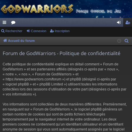
ac
Rechercher
or
Connexion
Inscription
on
ns
co
u
ne
cri
Accueil du forum
R
e
ur
m
xi
pti
Forum de GodWarriors - Politique de confidentialité
c
ci
s
on
on
h
Cette politique de confidentialité explique en détail comment « Forum de
s
e
GodWarriors » et ses partenaires affiliés (désignés ci-après par « nous »,
r
« notre », « nos », « Forum de GodWarriors » et
« https://www.godwarriors.com/forum ») et phpBB (désigné ci-après par
c
« logiciel phpBB » et « phpBB Limited ») utilisent toutes les informations
h
collectées lors des sessions d’utilisation de votre part (désignées ci-après par
e
« vos informations »).
r
Vos informations sont collectées de deux manières différentes. Premièrement,
en naviguant sur « Forum de GodWarriors », le logiciel phpBB génèrera un
certain nombre de cookies qui sont de petits fichiers téléchargés
temporairement par le navigateur internet de votre ordinateur. Les deux
premiers cookies ne contiennent qu’un identifiant utilisateur et un identifiant
anonyme de session qui vous sont automatiquement assignés par le logiciel