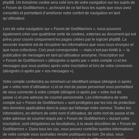
phpBB. Un troisième cookie sera créé lors de votre navigation sur les sujets de
« Forum de GodWarriors », archivant de ce fait tous les sujets que vous avez
consultés et permettant d’améliorer votre confort de navigation en tant
qu’utilisateur.
Lors de votre navigation sur « Forum de GodWarriors », nous pouvons
également créer une quatrième sorte de cookies, externes au document qui est
prévu pour couvrir uniquement les pages créées par le logiciel phpBB. La
seconde manière est de récupérer les informations que vous nous envoyez et
que nous collectons. Ceci peut correspondre — mais n’est pas limité à — la
publication de messages en tant qu’utilisateur anonyme, l’inscription sur
« Forum de GodWarriors » (désignée ci-après par « votre compte ») et les
messages que vous publiez après votre inscription et lors de votre connexion
(désignés ci-après par « vos messages »).
Votre compte contiendra au minimum un identifiant unique (désigné ci-après
par « votre nom d’utilisateur ») et un mot de passe personnel vous permettant
de vous connecter à votre compte (désigné ci-après par « votre mot de
passe ») et une adresse de courriel personnelle. Les informations de votre
compte sur « Forum de GodWarriors » sont protégées par les lois de protection
des données applicables dans le pays qui héberge notre serveur. Toutes les
informations, en-dehors de votre nom d’utilisateur, de votre mot de passe et de
votre adresse de courriel requis par « Forum de GodWarriors » durant votre
inscription, sont obligatoires ou facultatives, à la seule discrétion de « Forum de
GodWarriors ». Dans tous les cas, vous pouvez contrôler quelles informations
de votre compte vous souhaitez rendre publiques ou non. De plus, vous