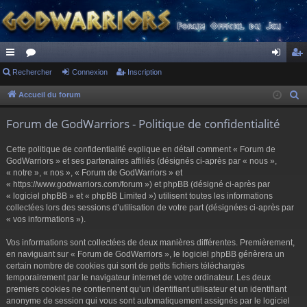
ac
Rechercher
or
Connexion
Inscription
on
ns
co
u
ne
cri
Accueil du forum
R
e
ur
m
xi
pti
Forum de GodWarriors - Politique de confidentialité
c
ci
s
on
on
h
Cette politique de confidentialité explique en détail comment « Forum de
s
e
GodWarriors » et ses partenaires affiliés (désignés ci-après par « nous »,
r
« notre », « nos », « Forum de GodWarriors » et
« https://www.godwarriors.com/forum ») et phpBB (désigné ci-après par
c
« logiciel phpBB » et « phpBB Limited ») utilisent toutes les informations
h
collectées lors des sessions d’utilisation de votre part (désignées ci-après par
e
« vos informations »).
r
Vos informations sont collectées de deux manières différentes. Premièrement,
en naviguant sur « Forum de GodWarriors », le logiciel phpBB génèrera un
certain nombre de cookies qui sont de petits fichiers téléchargés
temporairement par le navigateur internet de votre ordinateur. Les deux
premiers cookies ne contiennent qu’un identifiant utilisateur et un identifiant
anonyme de session qui vous sont automatiquement assignés par le logiciel