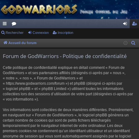
ac
Rechercher
or
Connexion
Inscription
on
ns
co
u
ne
cri
Accueil du forum
R
e
ur
m
xi
pti
Forum de GodWarriors - Politique de confidentialité
c
ci
s
on
on
h
Cette politique de confidentialité explique en détail comment « Forum de
s
e
GodWarriors » et ses partenaires affiliés (désignés ci-après par « nous »,
r
« notre », « nos », « Forum de GodWarriors » et
« https://www.godwarriors.com/forum ») et phpBB (désigné ci-après par
c
« logiciel phpBB » et « phpBB Limited ») utilisent toutes les informations
h
collectées lors des sessions d’utilisation de votre part (désignées ci-après par
e
« vos informations »).
r
Vos informations sont collectées de deux manières différentes. Premièrement,
en naviguant sur « Forum de GodWarriors », le logiciel phpBB génèrera un
certain nombre de cookies qui sont de petits fichiers téléchargés
temporairement par le navigateur internet de votre ordinateur. Les deux
premiers cookies ne contiennent qu’un identifiant utilisateur et un identifiant
anonyme de session qui vous sont automatiquement assignés par le logiciel