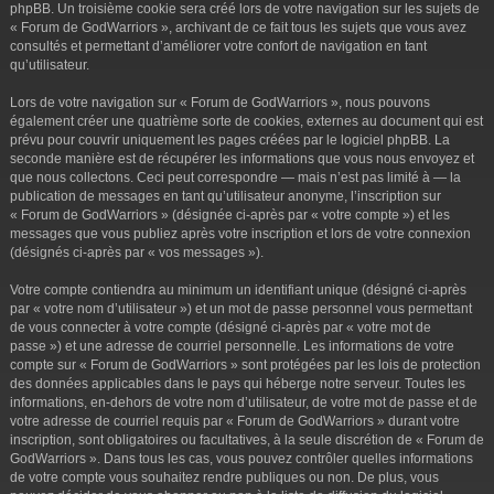
phpBB. Un troisième cookie sera créé lors de votre navigation sur les sujets de
« Forum de GodWarriors », archivant de ce fait tous les sujets que vous avez
consultés et permettant d’améliorer votre confort de navigation en tant
qu’utilisateur.
Lors de votre navigation sur « Forum de GodWarriors », nous pouvons
également créer une quatrième sorte de cookies, externes au document qui est
prévu pour couvrir uniquement les pages créées par le logiciel phpBB. La
seconde manière est de récupérer les informations que vous nous envoyez et
que nous collectons. Ceci peut correspondre — mais n’est pas limité à — la
publication de messages en tant qu’utilisateur anonyme, l’inscription sur
« Forum de GodWarriors » (désignée ci-après par « votre compte ») et les
messages que vous publiez après votre inscription et lors de votre connexion
(désignés ci-après par « vos messages »).
Votre compte contiendra au minimum un identifiant unique (désigné ci-après
par « votre nom d’utilisateur ») et un mot de passe personnel vous permettant
de vous connecter à votre compte (désigné ci-après par « votre mot de
passe ») et une adresse de courriel personnelle. Les informations de votre
compte sur « Forum de GodWarriors » sont protégées par les lois de protection
des données applicables dans le pays qui héberge notre serveur. Toutes les
informations, en-dehors de votre nom d’utilisateur, de votre mot de passe et de
votre adresse de courriel requis par « Forum de GodWarriors » durant votre
inscription, sont obligatoires ou facultatives, à la seule discrétion de « Forum de
GodWarriors ». Dans tous les cas, vous pouvez contrôler quelles informations
de votre compte vous souhaitez rendre publiques ou non. De plus, vous