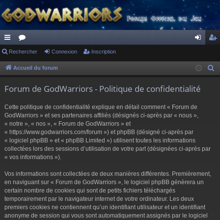
ac
Rechercher
or
Connexion
Inscription
on
ns
co
u
ne
cri
Accueil du forum
R
e
ur
m
xi
pti
Forum de GodWarriors - Politique de confidentialité
c
ci
s
on
on
h
Cette politique de confidentialité explique en détail comment « Forum de
s
e
GodWarriors » et ses partenaires affiliés (désignés ci-après par « nous »,
r
« notre », « nos », « Forum de GodWarriors » et
« https://www.godwarriors.com/forum ») et phpBB (désigné ci-après par
c
« logiciel phpBB » et « phpBB Limited ») utilisent toutes les informations
h
collectées lors des sessions d’utilisation de votre part (désignées ci-après par
e
« vos informations »).
r
Vos informations sont collectées de deux manières différentes. Premièrement,
en naviguant sur « Forum de GodWarriors », le logiciel phpBB génèrera un
certain nombre de cookies qui sont de petits fichiers téléchargés
temporairement par le navigateur internet de votre ordinateur. Les deux
premiers cookies ne contiennent qu’un identifiant utilisateur et un identifiant
anonyme de session qui vous sont automatiquement assignés par le logiciel