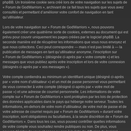
phpBB. Un troisième cookie sera créé lors de votre navigation sur les sujets de
« Forum de GodWarriors », archivant de ce fait tous les sujets que vous avez
consultés et permettant d’améliorer votre confort de navigation en tant
qu’utilisateur.
Lors de votre navigation sur « Forum de GodWarriors », nous pouvons
également créer une quatrième sorte de cookies, externes au document qui est
prévu pour couvrir uniquement les pages créées par le logiciel phpBB. La
seconde manière est de récupérer les informations que vous nous envoyez et
que nous collectons. Ceci peut correspondre — mais n’est pas limité à — la
publication de messages en tant qu’utilisateur anonyme, l’inscription sur
« Forum de GodWarriors » (désignée ci-après par « votre compte ») et les
messages que vous publiez après votre inscription et lors de votre connexion
(désignés ci-après par « vos messages »).
Votre compte contiendra au minimum un identifiant unique (désigné ci-après
par « votre nom d’utilisateur ») et un mot de passe personnel vous permettant
de vous connecter à votre compte (désigné ci-après par « votre mot de
passe ») et une adresse de courriel personnelle. Les informations de votre
compte sur « Forum de GodWarriors » sont protégées par les lois de protection
des données applicables dans le pays qui héberge notre serveur. Toutes les
informations, en-dehors de votre nom d’utilisateur, de votre mot de passe et de
votre adresse de courriel requis par « Forum de GodWarriors » durant votre
inscription, sont obligatoires ou facultatives, à la seule discrétion de « Forum de
GodWarriors ». Dans tous les cas, vous pouvez contrôler quelles informations
de votre compte vous souhaitez rendre publiques ou non. De plus, vous