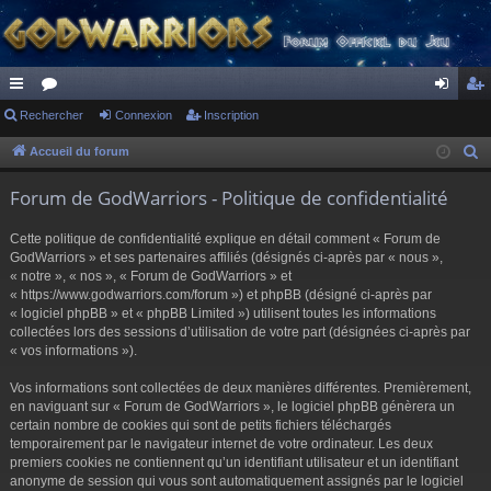
ac
Rechercher
or
Connexion
Inscription
on
ns
co
u
ne
cri
Accueil du forum
R
e
ur
m
xi
pti
Forum de GodWarriors - Politique de confidentialité
c
ci
s
on
on
h
Cette politique de confidentialité explique en détail comment « Forum de
s
e
GodWarriors » et ses partenaires affiliés (désignés ci-après par « nous »,
r
« notre », « nos », « Forum de GodWarriors » et
« https://www.godwarriors.com/forum ») et phpBB (désigné ci-après par
c
« logiciel phpBB » et « phpBB Limited ») utilisent toutes les informations
h
collectées lors des sessions d’utilisation de votre part (désignées ci-après par
e
« vos informations »).
r
Vos informations sont collectées de deux manières différentes. Premièrement,
en naviguant sur « Forum de GodWarriors », le logiciel phpBB génèrera un
certain nombre de cookies qui sont de petits fichiers téléchargés
temporairement par le navigateur internet de votre ordinateur. Les deux
premiers cookies ne contiennent qu’un identifiant utilisateur et un identifiant
anonyme de session qui vous sont automatiquement assignés par le logiciel