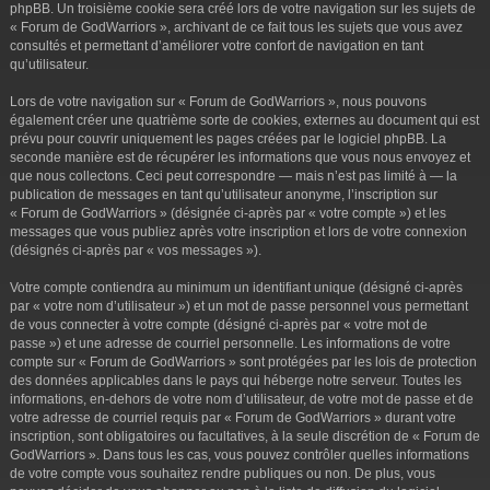
phpBB. Un troisième cookie sera créé lors de votre navigation sur les sujets de
« Forum de GodWarriors », archivant de ce fait tous les sujets que vous avez
consultés et permettant d’améliorer votre confort de navigation en tant
qu’utilisateur.
Lors de votre navigation sur « Forum de GodWarriors », nous pouvons
également créer une quatrième sorte de cookies, externes au document qui est
prévu pour couvrir uniquement les pages créées par le logiciel phpBB. La
seconde manière est de récupérer les informations que vous nous envoyez et
que nous collectons. Ceci peut correspondre — mais n’est pas limité à — la
publication de messages en tant qu’utilisateur anonyme, l’inscription sur
« Forum de GodWarriors » (désignée ci-après par « votre compte ») et les
messages que vous publiez après votre inscription et lors de votre connexion
(désignés ci-après par « vos messages »).
Votre compte contiendra au minimum un identifiant unique (désigné ci-après
par « votre nom d’utilisateur ») et un mot de passe personnel vous permettant
de vous connecter à votre compte (désigné ci-après par « votre mot de
passe ») et une adresse de courriel personnelle. Les informations de votre
compte sur « Forum de GodWarriors » sont protégées par les lois de protection
des données applicables dans le pays qui héberge notre serveur. Toutes les
informations, en-dehors de votre nom d’utilisateur, de votre mot de passe et de
votre adresse de courriel requis par « Forum de GodWarriors » durant votre
inscription, sont obligatoires ou facultatives, à la seule discrétion de « Forum de
GodWarriors ». Dans tous les cas, vous pouvez contrôler quelles informations
de votre compte vous souhaitez rendre publiques ou non. De plus, vous