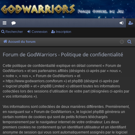
ac
Rechercher
or
Connexion
Inscription
on
ns
co
u
ne
cri
Accueil du forum
R
e
ur
m
xi
pti
Forum de GodWarriors - Politique de confidentialité
c
ci
s
on
on
h
Cette politique de confidentialité explique en détail comment « Forum de
s
e
GodWarriors » et ses partenaires affiliés (désignés ci-après par « nous »,
r
« notre », « nos », « Forum de GodWarriors » et
« https://www.godwarriors.com/forum ») et phpBB (désigné ci-après par
c
« logiciel phpBB » et « phpBB Limited ») utilisent toutes les informations
h
collectées lors des sessions d’utilisation de votre part (désignées ci-après par
e
« vos informations »).
r
Vos informations sont collectées de deux manières différentes. Premièrement,
en naviguant sur « Forum de GodWarriors », le logiciel phpBB génèrera un
certain nombre de cookies qui sont de petits fichiers téléchargés
temporairement par le navigateur internet de votre ordinateur. Les deux
premiers cookies ne contiennent qu’un identifiant utilisateur et un identifiant
anonyme de session qui vous sont automatiquement assignés par le logiciel