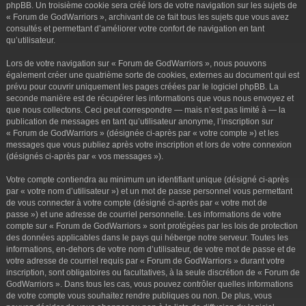
phpBB. Un troisième cookie sera créé lors de votre navigation sur les sujets de
« Forum de GodWarriors », archivant de ce fait tous les sujets que vous avez
consultés et permettant d’améliorer votre confort de navigation en tant
qu’utilisateur.
Lors de votre navigation sur « Forum de GodWarriors », nous pouvons
également créer une quatrième sorte de cookies, externes au document qui est
prévu pour couvrir uniquement les pages créées par le logiciel phpBB. La
seconde manière est de récupérer les informations que vous nous envoyez et
que nous collectons. Ceci peut correspondre — mais n’est pas limité à — la
publication de messages en tant qu’utilisateur anonyme, l’inscription sur
« Forum de GodWarriors » (désignée ci-après par « votre compte ») et les
messages que vous publiez après votre inscription et lors de votre connexion
(désignés ci-après par « vos messages »).
Votre compte contiendra au minimum un identifiant unique (désigné ci-après
par « votre nom d’utilisateur ») et un mot de passe personnel vous permettant
de vous connecter à votre compte (désigné ci-après par « votre mot de
passe ») et une adresse de courriel personnelle. Les informations de votre
compte sur « Forum de GodWarriors » sont protégées par les lois de protection
des données applicables dans le pays qui héberge notre serveur. Toutes les
informations, en-dehors de votre nom d’utilisateur, de votre mot de passe et de
votre adresse de courriel requis par « Forum de GodWarriors » durant votre
inscription, sont obligatoires ou facultatives, à la seule discrétion de « Forum de
GodWarriors ». Dans tous les cas, vous pouvez contrôler quelles informations
de votre compte vous souhaitez rendre publiques ou non. De plus, vous