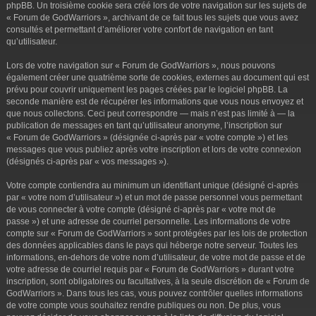
phpBB. Un troisième cookie sera créé lors de votre navigation sur les sujets de
« Forum de GodWarriors », archivant de ce fait tous les sujets que vous avez
consultés et permettant d’améliorer votre confort de navigation en tant
qu’utilisateur.
Lors de votre navigation sur « Forum de GodWarriors », nous pouvons
également créer une quatrième sorte de cookies, externes au document qui est
prévu pour couvrir uniquement les pages créées par le logiciel phpBB. La
seconde manière est de récupérer les informations que vous nous envoyez et
que nous collectons. Ceci peut correspondre — mais n’est pas limité à — la
publication de messages en tant qu’utilisateur anonyme, l’inscription sur
« Forum de GodWarriors » (désignée ci-après par « votre compte ») et les
messages que vous publiez après votre inscription et lors de votre connexion
(désignés ci-après par « vos messages »).
Votre compte contiendra au minimum un identifiant unique (désigné ci-après
par « votre nom d’utilisateur ») et un mot de passe personnel vous permettant
de vous connecter à votre compte (désigné ci-après par « votre mot de
passe ») et une adresse de courriel personnelle. Les informations de votre
compte sur « Forum de GodWarriors » sont protégées par les lois de protection
des données applicables dans le pays qui héberge notre serveur. Toutes les
informations, en-dehors de votre nom d’utilisateur, de votre mot de passe et de
votre adresse de courriel requis par « Forum de GodWarriors » durant votre
inscription, sont obligatoires ou facultatives, à la seule discrétion de « Forum de
GodWarriors ». Dans tous les cas, vous pouvez contrôler quelles informations
de votre compte vous souhaitez rendre publiques ou non. De plus, vous