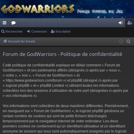
ac
Rechercher
or
Connexion
Inscription
on
ns
co
u
ne
cri
Accueil du forum
R
e
ur
m
xi
pti
Forum de GodWarriors - Politique de confidentialité
c
ci
s
on
on
h
Cette politique de confidentialité explique en détail comment « Forum de
s
e
GodWarriors » et ses partenaires affiliés (désignés ci-après par « nous »,
r
« notre », « nos », « Forum de GodWarriors » et
« https://www.godwarriors.com/forum ») et phpBB (désigné ci-après par
c
« logiciel phpBB » et « phpBB Limited ») utilisent toutes les informations
h
collectées lors des sessions d’utilisation de votre part (désignées ci-après par
e
« vos informations »).
r
Vos informations sont collectées de deux manières différentes. Premièrement,
en naviguant sur « Forum de GodWarriors », le logiciel phpBB génèrera un
certain nombre de cookies qui sont de petits fichiers téléchargés
temporairement par le navigateur internet de votre ordinateur. Les deux
premiers cookies ne contiennent qu’un identifiant utilisateur et un identifiant
anonyme de session qui vous sont automatiquement assignés par le logiciel