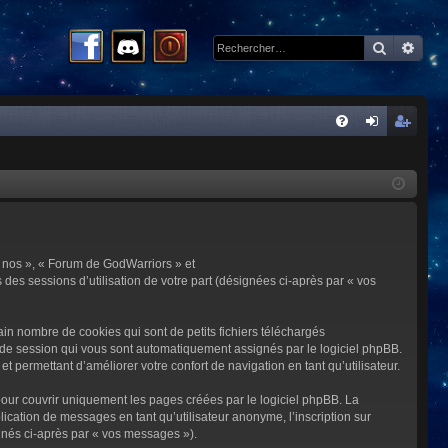
Recherc
Rech
R
FA
on
ns
Q
ne
cri
xi
pti
on
on
 « nos », « Forum de GodWarriors » et
 des sessions d’utilisation de votre part (désignées ci-après par « vos
in nombre de cookies qui sont de petits fichiers téléchargés
me de session qui vous sont automatiquement assignés par le logiciel phpBB.
t permettant d’améliorer votre confort de navigation en tant qu’utilisateur.
our couvrir uniquement les pages créées par le logiciel phpBB. La
cation de messages en tant qu’utilisateur anonyme, l’inscription sur
gnés ci-après par « vos messages »).