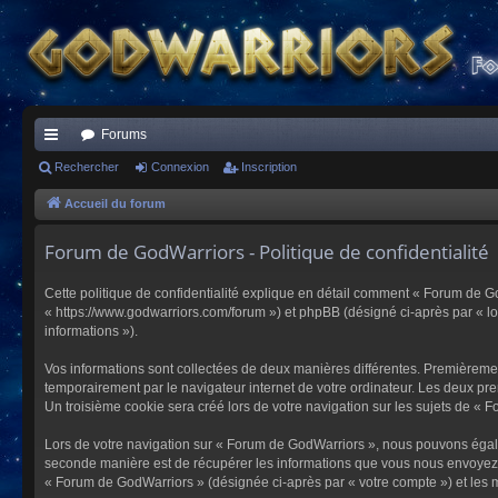
Forums
ac
Rechercher
Connexion
Inscription
co
Accueil du forum
ur
Forum de GodWarriors - Politique de confidentialité
ci
Cette politique de confidentialité explique en détail comment « Forum de Go
s
« https://www.godwarriors.com/forum ») et phpBB (désigné ci-après par « logi
informations »).
Vos informations sont collectées de deux manières différentes. Premièremen
temporairement par le navigateur internet de votre ordinateur. Les deux pre
Un troisième cookie sera créé lors de votre navigation sur les sujets de « F
Lors de votre navigation sur « Forum de GodWarriors », nous pouvons égal
seconde manière est de récupérer les informations que vous nous envoyez et
« Forum de GodWarriors » (désignée ci-après par « votre compte ») et les m