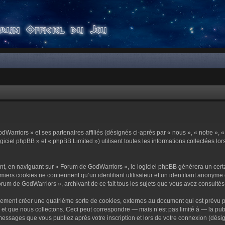
dWarriors » et ses partenaires affiliés (désignés ci-après par « nous », « notre »,
ciel phpBB » et « phpBB Limited ») utilisent toutes les informations collectées lors
t, en naviguant sur « Forum de GodWarriors », le logiciel phpBB génèrera un certa
miers cookies ne contiennent qu’un identifiant utilisateur et un identifiant anony
orum de GodWarriors », archivant de ce fait tous les sujets que vous avez consultés e
ement créer une quatrième sorte de cookies, externes au document qui est prévu p
 que nous collectons. Ceci peut correspondre — mais n’est pas limité à — la publi
essages que vous publiez après votre inscription et lors de votre connexion (dési