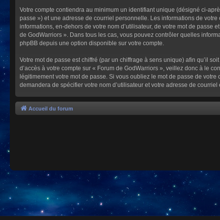
Votre compte contiendra au minimum un identifiant unique (désigné ci-après
passe ») et une adresse de courriel personnelle. Les informations de votre
informations, en-dehors de votre nom d’utilisateur, de votre mot de passe et
de GodWarriors ». Dans tous les cas, vous pouvez contrôler quelles informa
phpBB depuis une option disponible sur votre compte.
Votre mot de passe est chiffré (par un chiffrage à sens unique) afin qu’il s
d’accès à votre compte sur « Forum de GodWarriors », veillez donc à le c
légitimement votre mot de passe. Si vous oubliez le mot de passe de votre c
demandera de spécifier votre nom d’utilisateur et votre adresse de courrie
Accueil du forum