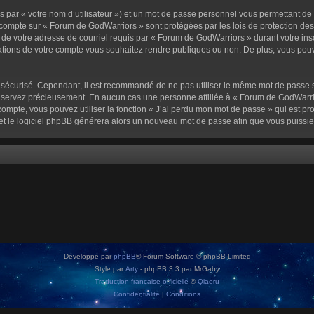
 par « votre nom d’utilisateur ») et un mot de passe personnel vous permettant de
 compte sur « Forum de GodWarriors » sont protégées par les lois de protection de
 de votre adresse de courriel requis par « Forum de GodWarriors » durant votre inscr
tions de votre compte vous souhaitez rendre publiques ou non. De plus, vous pouve
oit sécurisé. Cependant, il est recommandé de ne pas utiliser le même mot de passe s
onservez précieusement. En aucun cas une personne affiliée à « Forum de GodWarrio
ompte, vous pouvez utiliser la fonction « J’ai perdu mon mot de passe » qui est pro
l et le logiciel phpBB générera alors un nouveau mot de passe afin que vous puissie
Développé par
phpBB
® Forum Software © phpBB Limited
Style par
Arty
- phpBB 3.3 par MrGaby
Traduction française officielle
©
Qiaeru
Confidentialité
|
Conditions