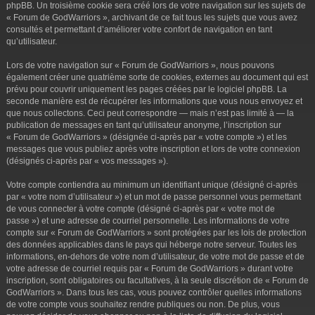
phpBB. Un troisième cookie sera créé lors de votre navigation sur les sujets de
« Forum de GodWarriors », archivant de ce fait tous les sujets que vous avez
consultés et permettant d’améliorer votre confort de navigation en tant
qu’utilisateur.
Lors de votre navigation sur « Forum de GodWarriors », nous pouvons
également créer une quatrième sorte de cookies, externes au document qui est
prévu pour couvrir uniquement les pages créées par le logiciel phpBB. La
seconde manière est de récupérer les informations que vous nous envoyez et
que nous collectons. Ceci peut correspondre — mais n’est pas limité à — la
publication de messages en tant qu’utilisateur anonyme, l’inscription sur
« Forum de GodWarriors » (désignée ci-après par « votre compte ») et les
messages que vous publiez après votre inscription et lors de votre connexion
(désignés ci-après par « vos messages »).
Votre compte contiendra au minimum un identifiant unique (désigné ci-après
par « votre nom d’utilisateur ») et un mot de passe personnel vous permettant
de vous connecter à votre compte (désigné ci-après par « votre mot de
passe ») et une adresse de courriel personnelle. Les informations de votre
compte sur « Forum de GodWarriors » sont protégées par les lois de protection
des données applicables dans le pays qui héberge notre serveur. Toutes les
informations, en-dehors de votre nom d’utilisateur, de votre mot de passe et de
votre adresse de courriel requis par « Forum de GodWarriors » durant votre
inscription, sont obligatoires ou facultatives, à la seule discrétion de « Forum de
GodWarriors ». Dans tous les cas, vous pouvez contrôler quelles informations
de votre compte vous souhaitez rendre publiques ou non. De plus, vous