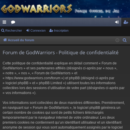
ac
Rechercher
or
Connexion
Inscription
on
ns
co
u
ne
cri
Accueil du forum
R
e
ur
m
xi
pti
Forum de GodWarriors - Politique de confidentialité
c
ci
s
on
on
h
Cette politique de confidentialité explique en détail comment « Forum de
s
e
GodWarriors » et ses partenaires affiliés (désignés ci-après par « nous »,
r
« notre », « nos », « Forum de GodWarriors » et
« https://www.godwarriors.com/forum ») et phpBB (désigné ci-après par
c
« logiciel phpBB » et « phpBB Limited ») utilisent toutes les informations
h
collectées lors des sessions d’utilisation de votre part (désignées ci-après par
e
« vos informations »).
r
Vos informations sont collectées de deux manières différentes. Premièrement,
en naviguant sur « Forum de GodWarriors », le logiciel phpBB génèrera un
certain nombre de cookies qui sont de petits fichiers téléchargés
temporairement par le navigateur internet de votre ordinateur. Les deux
premiers cookies ne contiennent qu’un identifiant utilisateur et un identifiant
anonyme de session qui vous sont automatiquement assignés par le logiciel