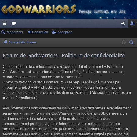
ac
Rechercher
or
Connexion
Inscription
on
ns
co
u
ne
cri
Accueil du forum
R
e
ur
m
xi
pti
Forum de GodWarriors - Politique de confidentialité
c
ci
s
on
on
h
Cette politique de confidentialité explique en détail comment « Forum de
s
e
GodWarriors » et ses partenaires affiliés (désignés ci-après par « nous »,
r
« notre », « nos », « Forum de GodWarriors » et
« https://www.godwarriors.com/forum ») et phpBB (désigné ci-après par
c
« logiciel phpBB » et « phpBB Limited ») utilisent toutes les informations
h
collectées lors des sessions d’utilisation de votre part (désignées ci-après par
e
« vos informations »).
r
Vos informations sont collectées de deux manières différentes. Premièrement,
en naviguant sur « Forum de GodWarriors », le logiciel phpBB génèrera un
certain nombre de cookies qui sont de petits fichiers téléchargés
temporairement par le navigateur internet de votre ordinateur. Les deux
premiers cookies ne contiennent qu’un identifiant utilisateur et un identifiant
anonyme de session qui vous sont automatiquement assignés par le logiciel