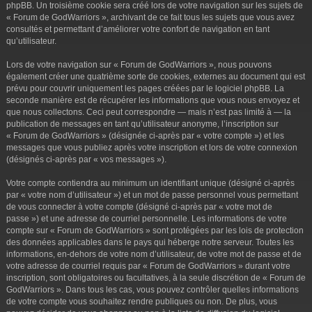
phpBB. Un troisième cookie sera créé lors de votre navigation sur les sujets de
« Forum de GodWarriors », archivant de ce fait tous les sujets que vous avez
consultés et permettant d’améliorer votre confort de navigation en tant
qu’utilisateur.
Lors de votre navigation sur « Forum de GodWarriors », nous pouvons
également créer une quatrième sorte de cookies, externes au document qui est
prévu pour couvrir uniquement les pages créées par le logiciel phpBB. La
seconde manière est de récupérer les informations que vous nous envoyez et
que nous collectons. Ceci peut correspondre — mais n’est pas limité à — la
publication de messages en tant qu’utilisateur anonyme, l’inscription sur
« Forum de GodWarriors » (désignée ci-après par « votre compte ») et les
messages que vous publiez après votre inscription et lors de votre connexion
(désignés ci-après par « vos messages »).
Votre compte contiendra au minimum un identifiant unique (désigné ci-après
par « votre nom d’utilisateur ») et un mot de passe personnel vous permettant
de vous connecter à votre compte (désigné ci-après par « votre mot de
passe ») et une adresse de courriel personnelle. Les informations de votre
compte sur « Forum de GodWarriors » sont protégées par les lois de protection
des données applicables dans le pays qui héberge notre serveur. Toutes les
informations, en-dehors de votre nom d’utilisateur, de votre mot de passe et de
votre adresse de courriel requis par « Forum de GodWarriors » durant votre
inscription, sont obligatoires ou facultatives, à la seule discrétion de « Forum de
GodWarriors ». Dans tous les cas, vous pouvez contrôler quelles informations
de votre compte vous souhaitez rendre publiques ou non. De plus, vous