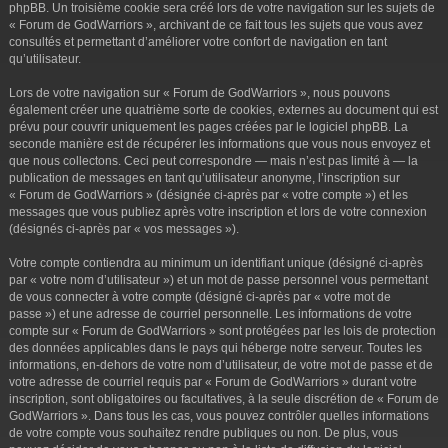
phpBB. Un troisième cookie sera créé lors de votre navigation sur les sujets de
« Forum de GodWarriors », archivant de ce fait tous les sujets que vous avez
consultés et permettant d’améliorer votre confort de navigation en tant
qu’utilisateur.
Lors de votre navigation sur « Forum de GodWarriors », nous pouvons
également créer une quatrième sorte de cookies, externes au document qui est
prévu pour couvrir uniquement les pages créées par le logiciel phpBB. La
seconde manière est de récupérer les informations que vous nous envoyez et
que nous collectons. Ceci peut correspondre — mais n’est pas limité à — la
publication de messages en tant qu’utilisateur anonyme, l’inscription sur
« Forum de GodWarriors » (désignée ci-après par « votre compte ») et les
messages que vous publiez après votre inscription et lors de votre connexion
(désignés ci-après par « vos messages »).
Votre compte contiendra au minimum un identifiant unique (désigné ci-après
par « votre nom d’utilisateur ») et un mot de passe personnel vous permettant
de vous connecter à votre compte (désigné ci-après par « votre mot de
passe ») et une adresse de courriel personnelle. Les informations de votre
compte sur « Forum de GodWarriors » sont protégées par les lois de protection
des données applicables dans le pays qui héberge notre serveur. Toutes les
informations, en-dehors de votre nom d’utilisateur, de votre mot de passe et de
votre adresse de courriel requis par « Forum de GodWarriors » durant votre
inscription, sont obligatoires ou facultatives, à la seule discrétion de « Forum de
GodWarriors ». Dans tous les cas, vous pouvez contrôler quelles informations
de votre compte vous souhaitez rendre publiques ou non. De plus, vous