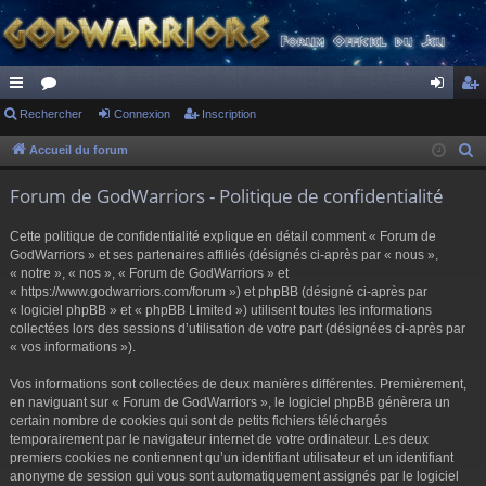
ac
Rechercher
or
Connexion
Inscription
on
ns
co
u
ne
cri
Accueil du forum
R
e
ur
m
xi
pti
Forum de GodWarriors - Politique de confidentialité
c
ci
s
on
on
h
Cette politique de confidentialité explique en détail comment « Forum de
s
e
GodWarriors » et ses partenaires affiliés (désignés ci-après par « nous »,
r
« notre », « nos », « Forum de GodWarriors » et
« https://www.godwarriors.com/forum ») et phpBB (désigné ci-après par
c
« logiciel phpBB » et « phpBB Limited ») utilisent toutes les informations
h
collectées lors des sessions d’utilisation de votre part (désignées ci-après par
e
« vos informations »).
r
Vos informations sont collectées de deux manières différentes. Premièrement,
en naviguant sur « Forum de GodWarriors », le logiciel phpBB génèrera un
certain nombre de cookies qui sont de petits fichiers téléchargés
temporairement par le navigateur internet de votre ordinateur. Les deux
premiers cookies ne contiennent qu’un identifiant utilisateur et un identifiant
anonyme de session qui vous sont automatiquement assignés par le logiciel