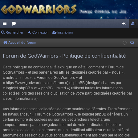
ac
Rechercher
or
Connexion
Inscription
on
ns
co
u
ne
cri
Accueil du forum
R
e
ur
m
xi
pti
Forum de GodWarriors - Politique de confidentialité
c
ci
s
on
on
h
Cette politique de confidentialité explique en détail comment « Forum de
s
e
GodWarriors » et ses partenaires affiliés (désignés ci-après par « nous »,
r
« notre », « nos », « Forum de GodWarriors » et
« https://www.godwarriors.com/forum ») et phpBB (désigné ci-après par
c
« logiciel phpBB » et « phpBB Limited ») utilisent toutes les informations
h
collectées lors des sessions d’utilisation de votre part (désignées ci-après par
e
« vos informations »).
r
Vos informations sont collectées de deux manières différentes. Premièrement,
en naviguant sur « Forum de GodWarriors », le logiciel phpBB génèrera un
certain nombre de cookies qui sont de petits fichiers téléchargés
temporairement par le navigateur internet de votre ordinateur. Les deux
premiers cookies ne contiennent qu’un identifiant utilisateur et un identifiant
anonyme de session qui vous sont automatiquement assignés par le logiciel