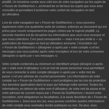
phpBB. Un troisième cookie sera créé lors de votre navigation sur les sujets de
« Forum de GodWarriors », archivant de ce fait tous les sujets que vous avez
consultés et permettant d’améliorer votre confort de navigation en tant
qu’utilisateur.
Lors de votre navigation sur « Forum de GodWarriors », nous pouvons
également créer une quatrième sorte de cookies, externes au document qui est
prévu pour couvrir uniquement les pages créées par le logiciel phpBB. La
seconde manière est de récupérer les informations que vous nous envoyez et
que nous collectons. Ceci peut correspondre — mais n’est pas limité à — la
publication de messages en tant qu’utilisateur anonyme, l’inscription sur
« Forum de GodWarriors » (désignée ci-après par « votre compte ») et les
messages que vous publiez après votre inscription et lors de votre connexion
(désignés ci-après par « vos messages »).
Votre compte contiendra au minimum un identifiant unique (désigné ci-après
par « votre nom d’utilisateur ») et un mot de passe personnel vous permettant
de vous connecter à votre compte (désigné ci-après par « votre mot de
passe ») et une adresse de courriel personnelle. Les informations de votre
compte sur « Forum de GodWarriors » sont protégées par les lois de protection
des données applicables dans le pays qui héberge notre serveur. Toutes les
informations, en-dehors de votre nom d’utilisateur, de votre mot de passe et de
votre adresse de courriel requis par « Forum de GodWarriors » durant votre
inscription, sont obligatoires ou facultatives, à la seule discrétion de « Forum de
GodWarriors ». Dans tous les cas, vous pouvez contrôler quelles informations
de votre compte vous souhaitez rendre publiques ou non. De plus, vous