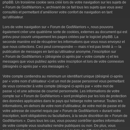
phpBB. Un troisième cookie sera créé lors de votre navigation sur les sujets de
« Forum de GodWarriors », archivant de ce fait tous les sujets que vous avez
consultés et permettant d’améliorer votre confort de navigation en tant
qu’utilisateur.
Lors de votre navigation sur « Forum de GodWarriors », nous pouvons
également créer une quatrième sorte de cookies, externes au document qui est
prévu pour couvrir uniquement les pages créées par le logiciel phpBB. La
seconde manière est de récupérer les informations que vous nous envoyez et
que nous collectons. Ceci peut correspondre — mais n’est pas limité à — la
publication de messages en tant qu’utilisateur anonyme, l’inscription sur
« Forum de GodWarriors » (désignée ci-après par « votre compte ») et les
messages que vous publiez après votre inscription et lors de votre connexion
(désignés ci-après par « vos messages »).
Votre compte contiendra au minimum un identifiant unique (désigné ci-après
par « votre nom d’utilisateur ») et un mot de passe personnel vous permettant
de vous connecter à votre compte (désigné ci-après par « votre mot de
passe ») et une adresse de courriel personnelle. Les informations de votre
compte sur « Forum de GodWarriors » sont protégées par les lois de protection
des données applicables dans le pays qui héberge notre serveur. Toutes les
informations, en-dehors de votre nom d’utilisateur, de votre mot de passe et de
votre adresse de courriel requis par « Forum de GodWarriors » durant votre
inscription, sont obligatoires ou facultatives, à la seule discrétion de « Forum de
GodWarriors ». Dans tous les cas, vous pouvez contrôler quelles informations
de votre compte vous souhaitez rendre publiques ou non. De plus, vous