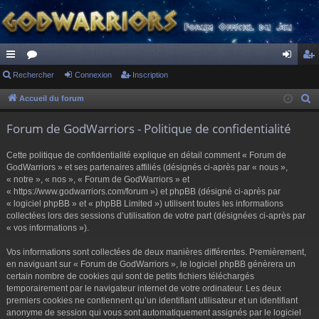
ac
Rechercher
or
Connexion
Inscription
on
ns
co
u
ne
cri
Accueil du forum
R
e
ur
m
xi
pti
Forum de GodWarriors - Politique de confidentialité
c
ci
s
on
on
h
Cette politique de confidentialité explique en détail comment « Forum de
s
e
GodWarriors » et ses partenaires affiliés (désignés ci-après par « nous »,
r
« notre », « nos », « Forum de GodWarriors » et
« https://www.godwarriors.com/forum ») et phpBB (désigné ci-après par
c
« logiciel phpBB » et « phpBB Limited ») utilisent toutes les informations
h
collectées lors des sessions d’utilisation de votre part (désignées ci-après par
e
« vos informations »).
r
Vos informations sont collectées de deux manières différentes. Premièrement,
en naviguant sur « Forum de GodWarriors », le logiciel phpBB génèrera un
certain nombre de cookies qui sont de petits fichiers téléchargés
temporairement par le navigateur internet de votre ordinateur. Les deux
premiers cookies ne contiennent qu’un identifiant utilisateur et un identifiant
anonyme de session qui vous sont automatiquement assignés par le logiciel