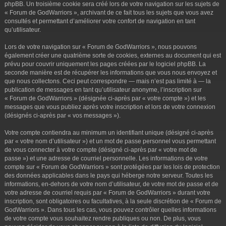
phpBB. Un troisième cookie sera créé lors de votre navigation sur les sujets de
« Forum de GodWarriors », archivant de ce fait tous les sujets que vous avez
consultés et permettant d’améliorer votre confort de navigation en tant
qu’utilisateur.
Lors de votre navigation sur « Forum de GodWarriors », nous pouvons
également créer une quatrième sorte de cookies, externes au document qui est
prévu pour couvrir uniquement les pages créées par le logiciel phpBB. La
seconde manière est de récupérer les informations que vous nous envoyez et
que nous collectons. Ceci peut correspondre — mais n’est pas limité à — la
publication de messages en tant qu’utilisateur anonyme, l’inscription sur
« Forum de GodWarriors » (désignée ci-après par « votre compte ») et les
messages que vous publiez après votre inscription et lors de votre connexion
(désignés ci-après par « vos messages »).
Votre compte contiendra au minimum un identifiant unique (désigné ci-après
par « votre nom d’utilisateur ») et un mot de passe personnel vous permettant
de vous connecter à votre compte (désigné ci-après par « votre mot de
passe ») et une adresse de courriel personnelle. Les informations de votre
compte sur « Forum de GodWarriors » sont protégées par les lois de protection
des données applicables dans le pays qui héberge notre serveur. Toutes les
informations, en-dehors de votre nom d’utilisateur, de votre mot de passe et de
votre adresse de courriel requis par « Forum de GodWarriors » durant votre
inscription, sont obligatoires ou facultatives, à la seule discrétion de « Forum de
GodWarriors ». Dans tous les cas, vous pouvez contrôler quelles informations
de votre compte vous souhaitez rendre publiques ou non. De plus, vous