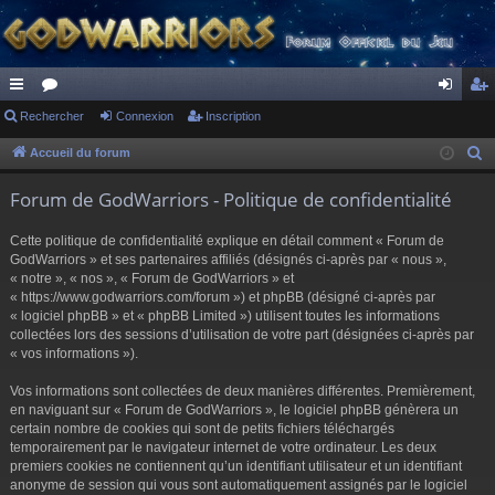
ac
Rechercher
or
Connexion
Inscription
on
ns
co
u
ne
cri
Accueil du forum
R
e
ur
m
xi
pti
Forum de GodWarriors - Politique de confidentialité
c
ci
s
on
on
h
Cette politique de confidentialité explique en détail comment « Forum de
s
e
GodWarriors » et ses partenaires affiliés (désignés ci-après par « nous »,
r
« notre », « nos », « Forum de GodWarriors » et
« https://www.godwarriors.com/forum ») et phpBB (désigné ci-après par
c
« logiciel phpBB » et « phpBB Limited ») utilisent toutes les informations
h
collectées lors des sessions d’utilisation de votre part (désignées ci-après par
e
« vos informations »).
r
Vos informations sont collectées de deux manières différentes. Premièrement,
en naviguant sur « Forum de GodWarriors », le logiciel phpBB génèrera un
certain nombre de cookies qui sont de petits fichiers téléchargés
temporairement par le navigateur internet de votre ordinateur. Les deux
premiers cookies ne contiennent qu’un identifiant utilisateur et un identifiant
anonyme de session qui vous sont automatiquement assignés par le logiciel