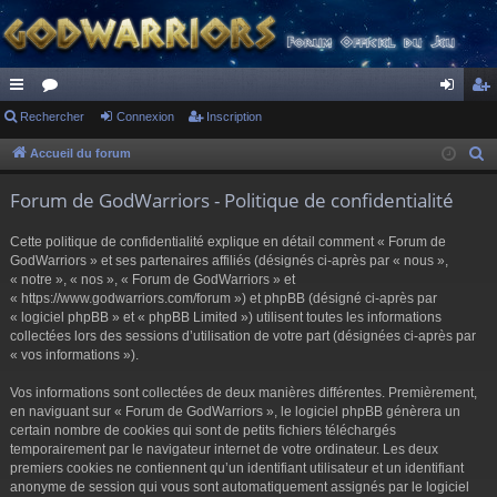
ac
Rechercher
or
Connexion
Inscription
on
ns
co
u
ne
cri
Accueil du forum
R
e
ur
m
xi
pti
Forum de GodWarriors - Politique de confidentialité
c
ci
s
on
on
h
Cette politique de confidentialité explique en détail comment « Forum de
s
e
GodWarriors » et ses partenaires affiliés (désignés ci-après par « nous »,
r
« notre », « nos », « Forum de GodWarriors » et
« https://www.godwarriors.com/forum ») et phpBB (désigné ci-après par
c
« logiciel phpBB » et « phpBB Limited ») utilisent toutes les informations
h
collectées lors des sessions d’utilisation de votre part (désignées ci-après par
e
« vos informations »).
r
Vos informations sont collectées de deux manières différentes. Premièrement,
en naviguant sur « Forum de GodWarriors », le logiciel phpBB génèrera un
certain nombre de cookies qui sont de petits fichiers téléchargés
temporairement par le navigateur internet de votre ordinateur. Les deux
premiers cookies ne contiennent qu’un identifiant utilisateur et un identifiant
anonyme de session qui vous sont automatiquement assignés par le logiciel