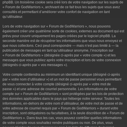
phpBB. Un troisième cookie sera créé lors de votre navigation sur les sujets de
« Forum de GodWarriors », archivant de ce fait tous les sujets que vous avez
consultés et permettant d’améliorer votre confort de navigation en tant
qu’utilisateur.
Lors de votre navigation sur « Forum de GodWarriors », nous pouvons
également créer une quatrième sorte de cookies, externes au document qui est
prévu pour couvrir uniquement les pages créées par le logiciel phpBB. La
seconde manière est de récupérer les informations que vous nous envoyez et
que nous collectons. Ceci peut correspondre — mais n’est pas limité à — la
publication de messages en tant qu’utilisateur anonyme, l’inscription sur
« Forum de GodWarriors » (désignée ci-après par « votre compte ») et les
messages que vous publiez après votre inscription et lors de votre connexion
(désignés ci-après par « vos messages »).
Votre compte contiendra au minimum un identifiant unique (désigné ci-après
par « votre nom d’utilisateur ») et un mot de passe personnel vous permettant
de vous connecter à votre compte (désigné ci-après par « votre mot de
passe ») et une adresse de courriel personnelle. Les informations de votre
compte sur « Forum de GodWarriors » sont protégées par les lois de protection
des données applicables dans le pays qui héberge notre serveur. Toutes les
informations, en-dehors de votre nom d’utilisateur, de votre mot de passe et de
votre adresse de courriel requis par « Forum de GodWarriors » durant votre
inscription, sont obligatoires ou facultatives, à la seule discrétion de « Forum de
GodWarriors ». Dans tous les cas, vous pouvez contrôler quelles informations
de votre compte vous souhaitez rendre publiques ou non. De plus, vous