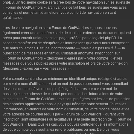
phpBB. Un troisième cookie sera créé lors de votre navigation sur les sujets de
« Forum de GodWarriors », archivant de ce fait tous les sujets que vous avez
consultés et permettant d’améliorer votre confort de navigation en tant
qu’utilisateur.
Lors de votre navigation sur « Forum de GodWarriors », nous pouvons
également créer une quatrième sorte de cookies, externes au document qui est
prévu pour couvrir uniquement les pages créées par le logiciel phpBB. La
seconde manière est de récupérer les informations que vous nous envoyez et
que nous collectons. Ceci peut correspondre — mais n’est pas limité à — la
publication de messages en tant qu’utilisateur anonyme, l’inscription sur
« Forum de GodWarriors » (désignée ci-après par « votre compte ») et les
messages que vous publiez après votre inscription et lors de votre connexion
(désignés ci-après par « vos messages »).
Votre compte contiendra au minimum un identifiant unique (désigné ci-après
par « votre nom d’utilisateur ») et un mot de passe personnel vous permettant
de vous connecter à votre compte (désigné ci-après par « votre mot de
passe ») et une adresse de courriel personnelle. Les informations de votre
compte sur « Forum de GodWarriors » sont protégées par les lois de protection
des données applicables dans le pays qui héberge notre serveur. Toutes les
informations, en-dehors de votre nom d’utilisateur, de votre mot de passe et de
votre adresse de courriel requis par « Forum de GodWarriors » durant votre
inscription, sont obligatoires ou facultatives, à la seule discrétion de « Forum de
GodWarriors ». Dans tous les cas, vous pouvez contrôler quelles informations
de votre compte vous souhaitez rendre publiques ou non. De plus, vous