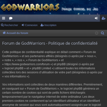
ac
Rechercher
or
Connexion
Inscription
on
ns
co
u
ne
cri
Accueil du forum
R
e
ur
m
xi
pti
Forum de GodWarriors - Politique de confidentialité
c
ci
s
on
on
h
Cette politique de confidentialité explique en détail comment « Forum de
s
e
GodWarriors » et ses partenaires affiliés (désignés ci-après par « nous »,
r
« notre », « nos », « Forum de GodWarriors » et
« https://www.godwarriors.com/forum ») et phpBB (désigné ci-après par
c
« logiciel phpBB » et « phpBB Limited ») utilisent toutes les informations
h
collectées lors des sessions d’utilisation de votre part (désignées ci-après par
e
« vos informations »).
r
Vos informations sont collectées de deux manières différentes. Premièrement,
en naviguant sur « Forum de GodWarriors », le logiciel phpBB génèrera un
certain nombre de cookies qui sont de petits fichiers téléchargés
temporairement par le navigateur internet de votre ordinateur. Les deux
premiers cookies ne contiennent qu’un identifiant utilisateur et un identifiant
anonyme de session qui vous sont automatiquement assignés par le logiciel