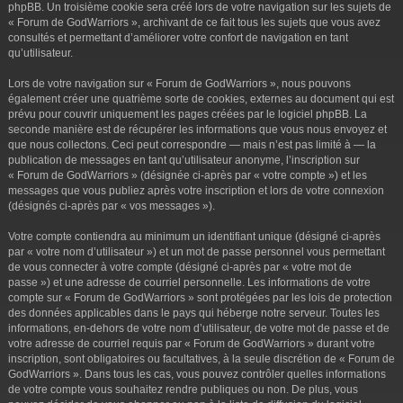
phpBB. Un troisième cookie sera créé lors de votre navigation sur les sujets de
« Forum de GodWarriors », archivant de ce fait tous les sujets que vous avez
consultés et permettant d’améliorer votre confort de navigation en tant
qu’utilisateur.
Lors de votre navigation sur « Forum de GodWarriors », nous pouvons
également créer une quatrième sorte de cookies, externes au document qui est
prévu pour couvrir uniquement les pages créées par le logiciel phpBB. La
seconde manière est de récupérer les informations que vous nous envoyez et
que nous collectons. Ceci peut correspondre — mais n’est pas limité à — la
publication de messages en tant qu’utilisateur anonyme, l’inscription sur
« Forum de GodWarriors » (désignée ci-après par « votre compte ») et les
messages que vous publiez après votre inscription et lors de votre connexion
(désignés ci-après par « vos messages »).
Votre compte contiendra au minimum un identifiant unique (désigné ci-après
par « votre nom d’utilisateur ») et un mot de passe personnel vous permettant
de vous connecter à votre compte (désigné ci-après par « votre mot de
passe ») et une adresse de courriel personnelle. Les informations de votre
compte sur « Forum de GodWarriors » sont protégées par les lois de protection
des données applicables dans le pays qui héberge notre serveur. Toutes les
informations, en-dehors de votre nom d’utilisateur, de votre mot de passe et de
votre adresse de courriel requis par « Forum de GodWarriors » durant votre
inscription, sont obligatoires ou facultatives, à la seule discrétion de « Forum de
GodWarriors ». Dans tous les cas, vous pouvez contrôler quelles informations
de votre compte vous souhaitez rendre publiques ou non. De plus, vous