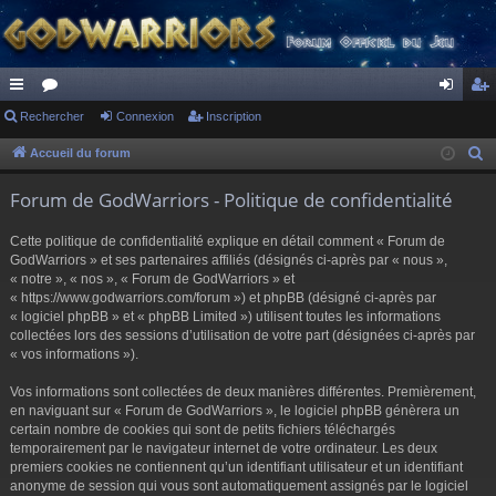
ac
Rechercher
or
Connexion
Inscription
on
ns
co
u
ne
cri
Accueil du forum
R
e
ur
m
xi
pti
Forum de GodWarriors - Politique de confidentialité
c
ci
s
on
on
h
Cette politique de confidentialité explique en détail comment « Forum de
s
e
GodWarriors » et ses partenaires affiliés (désignés ci-après par « nous »,
r
« notre », « nos », « Forum de GodWarriors » et
« https://www.godwarriors.com/forum ») et phpBB (désigné ci-après par
c
« logiciel phpBB » et « phpBB Limited ») utilisent toutes les informations
h
collectées lors des sessions d’utilisation de votre part (désignées ci-après par
e
« vos informations »).
r
Vos informations sont collectées de deux manières différentes. Premièrement,
en naviguant sur « Forum de GodWarriors », le logiciel phpBB génèrera un
certain nombre de cookies qui sont de petits fichiers téléchargés
temporairement par le navigateur internet de votre ordinateur. Les deux
premiers cookies ne contiennent qu’un identifiant utilisateur et un identifiant
anonyme de session qui vous sont automatiquement assignés par le logiciel