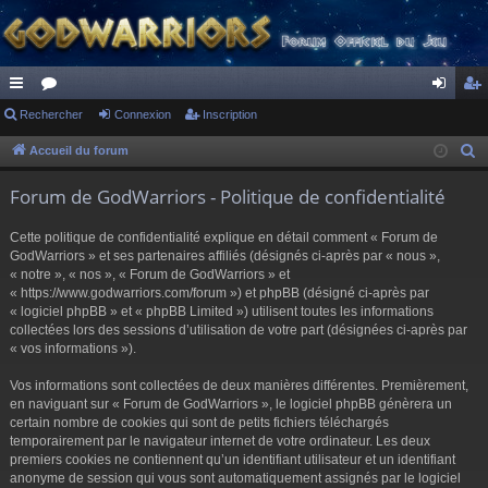
ac
Rechercher
or
Connexion
Inscription
on
ns
co
u
ne
cri
Accueil du forum
R
e
ur
m
xi
pti
Forum de GodWarriors - Politique de confidentialité
c
ci
s
on
on
h
Cette politique de confidentialité explique en détail comment « Forum de
s
e
GodWarriors » et ses partenaires affiliés (désignés ci-après par « nous »,
r
« notre », « nos », « Forum de GodWarriors » et
« https://www.godwarriors.com/forum ») et phpBB (désigné ci-après par
c
« logiciel phpBB » et « phpBB Limited ») utilisent toutes les informations
h
collectées lors des sessions d’utilisation de votre part (désignées ci-après par
e
« vos informations »).
r
Vos informations sont collectées de deux manières différentes. Premièrement,
en naviguant sur « Forum de GodWarriors », le logiciel phpBB génèrera un
certain nombre de cookies qui sont de petits fichiers téléchargés
temporairement par le navigateur internet de votre ordinateur. Les deux
premiers cookies ne contiennent qu’un identifiant utilisateur et un identifiant
anonyme de session qui vous sont automatiquement assignés par le logiciel