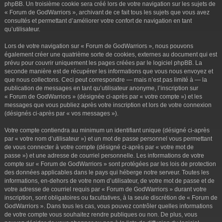
phpBB. Un troisième cookie sera créé lors de votre navigation sur les sujets de
« Forum de GodWarriors », archivant de ce fait tous les sujets que vous avez
consultés et permettant d’améliorer votre confort de navigation en tant
qu’utilisateur.
Lors de votre navigation sur « Forum de GodWarriors », nous pouvons
également créer une quatrième sorte de cookies, externes au document qui est
prévu pour couvrir uniquement les pages créées par le logiciel phpBB. La
seconde manière est de récupérer les informations que vous nous envoyez et
que nous collectons. Ceci peut correspondre — mais n’est pas limité à — la
publication de messages en tant qu’utilisateur anonyme, l’inscription sur
« Forum de GodWarriors » (désignée ci-après par « votre compte ») et les
messages que vous publiez après votre inscription et lors de votre connexion
(désignés ci-après par « vos messages »).
Votre compte contiendra au minimum un identifiant unique (désigné ci-après
par « votre nom d’utilisateur ») et un mot de passe personnel vous permettant
de vous connecter à votre compte (désigné ci-après par « votre mot de
passe ») et une adresse de courriel personnelle. Les informations de votre
compte sur « Forum de GodWarriors » sont protégées par les lois de protection
des données applicables dans le pays qui héberge notre serveur. Toutes les
informations, en-dehors de votre nom d’utilisateur, de votre mot de passe et de
votre adresse de courriel requis par « Forum de GodWarriors » durant votre
inscription, sont obligatoires ou facultatives, à la seule discrétion de « Forum de
GodWarriors ». Dans tous les cas, vous pouvez contrôler quelles informations
de votre compte vous souhaitez rendre publiques ou non. De plus, vous