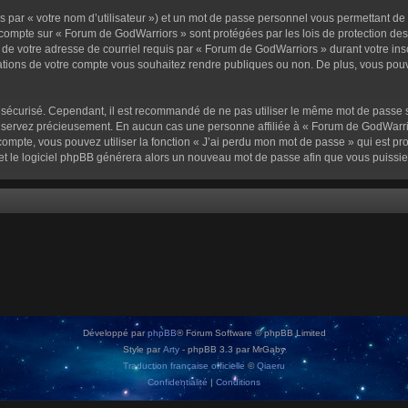
 par « votre nom d’utilisateur ») et un mot de passe personnel vous permettant de
 compte sur « Forum de GodWarriors » sont protégées par les lois de protection de
 de votre adresse de courriel requis par « Forum de GodWarriors » durant votre inscr
tions de votre compte vous souhaitez rendre publiques ou non. De plus, vous pouve
oit sécurisé. Cependant, il est recommandé de ne pas utiliser le même mot de passe s
onservez précieusement. En aucun cas une personne affiliée à « Forum de GodWarrio
ompte, vous pouvez utiliser la fonction « J’ai perdu mon mot de passe » qui est pro
l et le logiciel phpBB générera alors un nouveau mot de passe afin que vous puissie
Développé par
phpBB
® Forum Software © phpBB Limited
Style par
Arty
- phpBB 3.3 par MrGaby
Traduction française officielle
©
Qiaeru
Confidentialité
|
Conditions