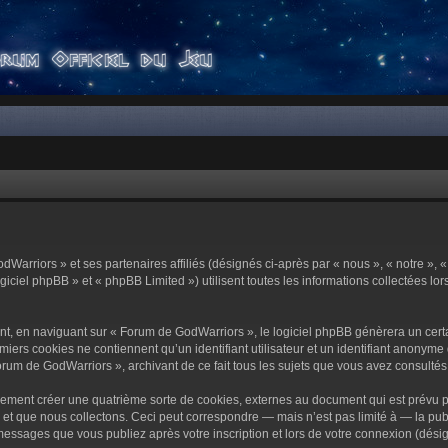
dWarriors » et ses partenaires affiliés (désignés ci-après par « nous », « notre »,
ciel phpBB » et « phpBB Limited ») utilisent toutes les informations collectées lors
t, en naviguant sur « Forum de GodWarriors », le logiciel phpBB génèrera un certa
miers cookies ne contiennent qu’un identifiant utilisateur et un identifiant anony
orum de GodWarriors », archivant de ce fait tous les sujets que vous avez consultés e
ement créer une quatrième sorte de cookies, externes au document qui est prévu p
 que nous collectons. Ceci peut correspondre — mais n’est pas limité à — la publi
essages que vous publiez après votre inscription et lors de votre connexion (dési