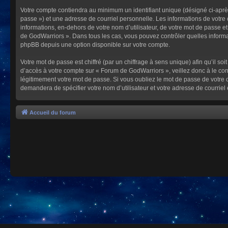
Votre compte contiendra au minimum un identifiant unique (désigné ci-après
passe ») et une adresse de courriel personnelle. Les informations de votre
informations, en-dehors de votre nom d’utilisateur, de votre mot de passe et
de GodWarriors ». Dans tous les cas, vous pouvez contrôler quelles informa
phpBB depuis une option disponible sur votre compte.
Votre mot de passe est chiffré (par un chiffrage à sens unique) afin qu’il s
d’accès à votre compte sur « Forum de GodWarriors », veillez donc à le c
légitimement votre mot de passe. Si vous oubliez le mot de passe de votre c
demandera de spécifier votre nom d’utilisateur et votre adresse de courrie
Accueil du forum