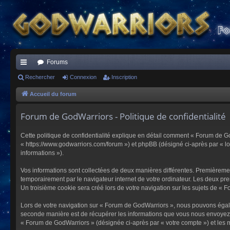
Forums
ac
Rechercher
Connexion
Inscription
co
Accueil du forum
ur
Forum de GodWarriors - Politique de confidentialité
ci
Cette politique de confidentialité explique en détail comment « Forum de Go
s
« https://www.godwarriors.com/forum ») et phpBB (désigné ci-après par « logi
informations »).
Vos informations sont collectées de deux manières différentes. Premièremen
temporairement par le navigateur internet de votre ordinateur. Les deux pre
Un troisième cookie sera créé lors de votre navigation sur les sujets de « F
Lors de votre navigation sur « Forum de GodWarriors », nous pouvons égal
seconde manière est de récupérer les informations que vous nous envoyez et
« Forum de GodWarriors » (désignée ci-après par « votre compte ») et les m