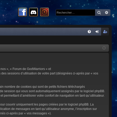
Recherc
Rech
R
FA
on
ns
Q
ne
cri
xi
pti
on
on
 « nos », « Forum de GodWarriors » et
 des sessions d’utilisation de votre part (désignées ci-après par « vos
in nombre de cookies qui sont de petits fichiers téléchargés
me de session qui vous sont automatiquement assignés par le logiciel phpBB.
t permettant d’améliorer votre confort de navigation en tant qu’utilisateur.
our couvrir uniquement les pages créées par le logiciel phpBB. La
cation de messages en tant qu’utilisateur anonyme, l’inscription sur
gnés ci-après par « vos messages »).