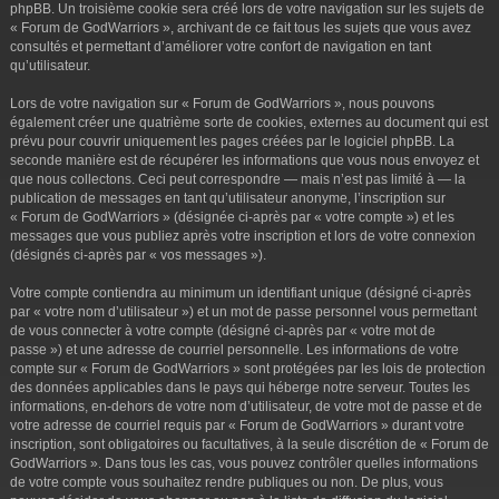
phpBB. Un troisième cookie sera créé lors de votre navigation sur les sujets de
« Forum de GodWarriors », archivant de ce fait tous les sujets que vous avez
consultés et permettant d’améliorer votre confort de navigation en tant
qu’utilisateur.
Lors de votre navigation sur « Forum de GodWarriors », nous pouvons
également créer une quatrième sorte de cookies, externes au document qui est
prévu pour couvrir uniquement les pages créées par le logiciel phpBB. La
seconde manière est de récupérer les informations que vous nous envoyez et
que nous collectons. Ceci peut correspondre — mais n’est pas limité à — la
publication de messages en tant qu’utilisateur anonyme, l’inscription sur
« Forum de GodWarriors » (désignée ci-après par « votre compte ») et les
messages que vous publiez après votre inscription et lors de votre connexion
(désignés ci-après par « vos messages »).
Votre compte contiendra au minimum un identifiant unique (désigné ci-après
par « votre nom d’utilisateur ») et un mot de passe personnel vous permettant
de vous connecter à votre compte (désigné ci-après par « votre mot de
passe ») et une adresse de courriel personnelle. Les informations de votre
compte sur « Forum de GodWarriors » sont protégées par les lois de protection
des données applicables dans le pays qui héberge notre serveur. Toutes les
informations, en-dehors de votre nom d’utilisateur, de votre mot de passe et de
votre adresse de courriel requis par « Forum de GodWarriors » durant votre
inscription, sont obligatoires ou facultatives, à la seule discrétion de « Forum de
GodWarriors ». Dans tous les cas, vous pouvez contrôler quelles informations
de votre compte vous souhaitez rendre publiques ou non. De plus, vous