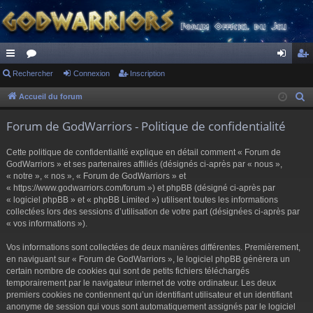
ac
Rechercher
or
Connexion
Inscription
on
ns
co
u
ne
cri
Accueil du forum
R
e
ur
m
xi
pti
Forum de GodWarriors - Politique de confidentialité
c
ci
s
on
on
h
Cette politique de confidentialité explique en détail comment « Forum de
s
e
GodWarriors » et ses partenaires affiliés (désignés ci-après par « nous »,
r
« notre », « nos », « Forum de GodWarriors » et
« https://www.godwarriors.com/forum ») et phpBB (désigné ci-après par
c
« logiciel phpBB » et « phpBB Limited ») utilisent toutes les informations
h
collectées lors des sessions d’utilisation de votre part (désignées ci-après par
e
« vos informations »).
r
Vos informations sont collectées de deux manières différentes. Premièrement,
en naviguant sur « Forum de GodWarriors », le logiciel phpBB génèrera un
certain nombre de cookies qui sont de petits fichiers téléchargés
temporairement par le navigateur internet de votre ordinateur. Les deux
premiers cookies ne contiennent qu’un identifiant utilisateur et un identifiant
anonyme de session qui vous sont automatiquement assignés par le logiciel