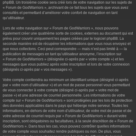
phpBB. Un troisième cookie sera créé lors de votre navigation sur les sujets de
« Forum de GodWarriors », archivant de ce fait tous les sujets que vous avez
consultés et permettant d’améliorer votre confort de navigation en tant
qu’utilisateur.
Lors de votre navigation sur « Forum de GodWarriors », nous pouvons
également créer une quatrième sorte de cookies, externes au document qui est
prévu pour couvrir uniquement les pages créées par le logiciel phpBB. La
seconde manière est de récupérer les informations que vous nous envoyez et
que nous collectons. Ceci peut correspondre — mais n’est pas limité à — la
publication de messages en tant qu’utilisateur anonyme, l’inscription sur
« Forum de GodWarriors » (désignée ci-après par « votre compte ») et les
messages que vous publiez après votre inscription et lors de votre connexion
(désignés ci-après par « vos messages »).
Votre compte contiendra au minimum un identifiant unique (désigné ci-après
par « votre nom d’utilisateur ») et un mot de passe personnel vous permettant
de vous connecter à votre compte (désigné ci-après par « votre mot de
passe ») et une adresse de courriel personnelle. Les informations de votre
compte sur « Forum de GodWarriors » sont protégées par les lois de protection
des données applicables dans le pays qui héberge notre serveur. Toutes les
informations, en-dehors de votre nom d’utilisateur, de votre mot de passe et de
votre adresse de courriel requis par « Forum de GodWarriors » durant votre
inscription, sont obligatoires ou facultatives, à la seule discrétion de « Forum de
GodWarriors ». Dans tous les cas, vous pouvez contrôler quelles informations
de votre compte vous souhaitez rendre publiques ou non. De plus, vous