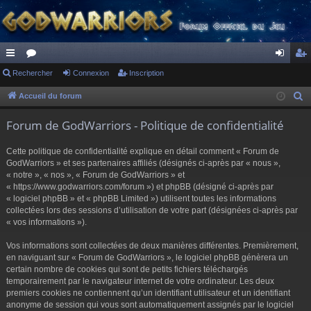
ac
Rechercher
or
Connexion
Inscription
on
ns
co
u
ne
cri
Accueil du forum
R
e
ur
m
xi
pti
Forum de GodWarriors - Politique de confidentialité
c
ci
s
on
on
h
Cette politique de confidentialité explique en détail comment « Forum de
s
e
GodWarriors » et ses partenaires affiliés (désignés ci-après par « nous »,
r
« notre », « nos », « Forum de GodWarriors » et
« https://www.godwarriors.com/forum ») et phpBB (désigné ci-après par
c
« logiciel phpBB » et « phpBB Limited ») utilisent toutes les informations
h
collectées lors des sessions d’utilisation de votre part (désignées ci-après par
e
« vos informations »).
r
Vos informations sont collectées de deux manières différentes. Premièrement,
en naviguant sur « Forum de GodWarriors », le logiciel phpBB génèrera un
certain nombre de cookies qui sont de petits fichiers téléchargés
temporairement par le navigateur internet de votre ordinateur. Les deux
premiers cookies ne contiennent qu’un identifiant utilisateur et un identifiant
anonyme de session qui vous sont automatiquement assignés par le logiciel