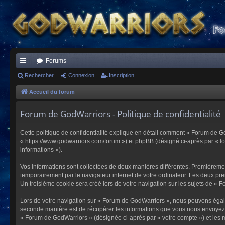
Forums
ac
Rechercher
Connexion
Inscription
co
Accueil du forum
ur
Forum de GodWarriors - Politique de confidentialité
ci
Cette politique de confidentialité explique en détail comment « Forum de Go
s
« https://www.godwarriors.com/forum ») et phpBB (désigné ci-après par « logi
informations »).
Vos informations sont collectées de deux manières différentes. Premièremen
temporairement par le navigateur internet de votre ordinateur. Les deux pre
Un troisième cookie sera créé lors de votre navigation sur les sujets de « F
Lors de votre navigation sur « Forum de GodWarriors », nous pouvons égal
seconde manière est de récupérer les informations que vous nous envoyez et
« Forum de GodWarriors » (désignée ci-après par « votre compte ») et les m