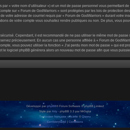
 par « votre nom d’utilisateur ») et un mot de passe personnel vous permettant de
 compte sur « Forum de GodWarriors » sont protégées par les lois de protection de
 de votre adresse de courriel requis par « Forum de GodWarriors » durant votre inscr
tions de votre compte vous souhaitez rendre publiques ou non. De plus, vous pouve
oit sécurisé. Cependant, il est recommandé de ne pas utiliser le même mot de passe s
onservez précieusement. En aucun cas une personne affiliée à « Forum de GodWarrio
ompte, vous pouvez utiliser la fonction « J’ai perdu mon mot de passe » qui est pro
l et le logiciel phpBB générera alors un nouveau mot de passe afin que vous puissie
Développé par
phpBB
® Forum Software © phpBB Limited
Style par
Arty
- phpBB 3.3 par MrGaby
Traduction française officielle
©
Qiaeru
Confidentialité
|
Conditions