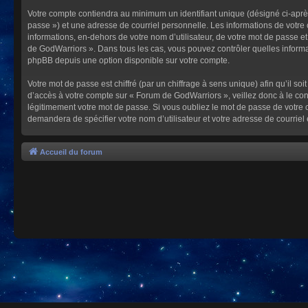
Votre compte contiendra au minimum un identifiant unique (désigné ci-après
passe ») et une adresse de courriel personnelle. Les informations de votre
informations, en-dehors de votre nom d’utilisateur, de votre mot de passe et
de GodWarriors ». Dans tous les cas, vous pouvez contrôler quelles informa
phpBB depuis une option disponible sur votre compte.
Votre mot de passe est chiffré (par un chiffrage à sens unique) afin qu’il s
d’accès à votre compte sur « Forum de GodWarriors », veillez donc à le c
légitimement votre mot de passe. Si vous oubliez le mot de passe de votre c
demandera de spécifier votre nom d’utilisateur et votre adresse de courrie
Accueil du forum