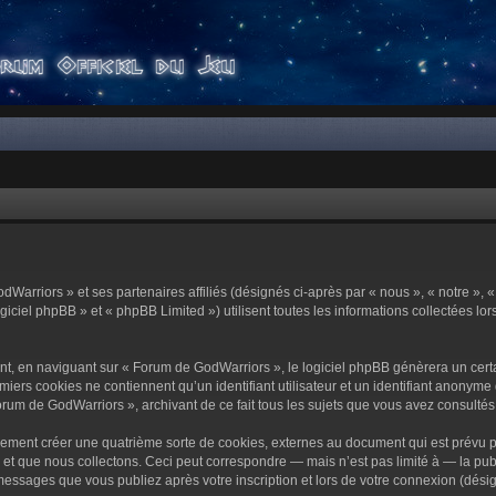
dWarriors » et ses partenaires affiliés (désignés ci-après par « nous », « notre »,
ciel phpBB » et « phpBB Limited ») utilisent toutes les informations collectées lors
t, en naviguant sur « Forum de GodWarriors », le logiciel phpBB génèrera un certa
miers cookies ne contiennent qu’un identifiant utilisateur et un identifiant anony
orum de GodWarriors », archivant de ce fait tous les sujets que vous avez consultés e
ement créer une quatrième sorte de cookies, externes au document qui est prévu p
 que nous collectons. Ceci peut correspondre — mais n’est pas limité à — la publi
essages que vous publiez après votre inscription et lors de votre connexion (dési