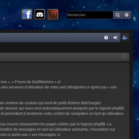
Recherc
Rech
R
FA
on
ns
Q
ne
cri
xi
pti
on
on
 « nos », « Forum de GodWarriors » et
 des sessions d’utilisation de votre part (désignées ci-après par « vos
in nombre de cookies qui sont de petits fichiers téléchargés
me de session qui vous sont automatiquement assignés par le logiciel phpBB.
t permettant d’améliorer votre confort de navigation en tant qu’utilisateur.
our couvrir uniquement les pages créées par le logiciel phpBB. La
cation de messages en tant qu’utilisateur anonyme, l’inscription sur
gnés ci-après par « vos messages »).