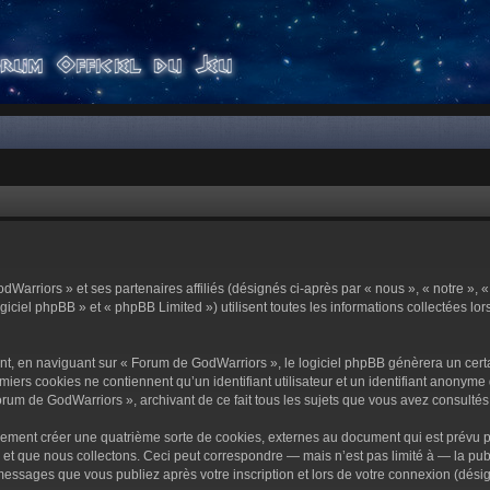
dWarriors » et ses partenaires affiliés (désignés ci-après par « nous », « notre »,
ciel phpBB » et « phpBB Limited ») utilisent toutes les informations collectées lors
t, en naviguant sur « Forum de GodWarriors », le logiciel phpBB génèrera un certa
miers cookies ne contiennent qu’un identifiant utilisateur et un identifiant anony
orum de GodWarriors », archivant de ce fait tous les sujets que vous avez consultés e
ement créer une quatrième sorte de cookies, externes au document qui est prévu p
 que nous collectons. Ceci peut correspondre — mais n’est pas limité à — la publi
essages que vous publiez après votre inscription et lors de votre connexion (dési