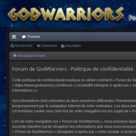
Forums
ac
Rechercher
Connexion
Inscription
co
Accueil du forum
ur
Forum de GodWarriors - Politique de confidentialité
ci
Cette politique de confidentialité explique en détail comment « Forum de Go
s
« https://www.godwarriors.com/forum ») et phpBB (désigné ci-après par « logi
informations »).
Vos informations sont collectées de deux manières différentes. Premièremen
temporairement par le navigateur internet de votre ordinateur. Les deux pre
Un troisième cookie sera créé lors de votre navigation sur les sujets de « F
Lors de votre navigation sur « Forum de GodWarriors », nous pouvons égal
seconde manière est de récupérer les informations que vous nous envoyez et
« Forum de GodWarriors » (désignée ci-après par « votre compte ») et les m