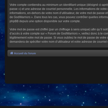
Votre compte contiendra au minimum un identifiant unique (désigné ci-après
passe ») et une adresse de courriel personnelle. Les informations de votre
informations, en-dehors de votre nom d’utilisateur, de votre mot de passe et
de GodWarriors ». Dans tous les cas, vous pouvez contrôler quelles informa
phpBB depuis une option disponible sur votre compte.
Votre mot de passe est chiffré (par un chiffrage à sens unique) afin qu’il s
d’accès à votre compte sur « Forum de GodWarriors », veillez donc à le c
légitimement votre mot de passe. Si vous oubliez le mot de passe de votre c
demandera de spécifier votre nom d’utilisateur et votre adresse de courrie
Accueil du forum