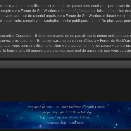
 par « votre nom d’utilisateur ») et un mot de passe personnel vous permettant de
 compte sur « Forum de GodWarriors » sont protégées par les lois de protection de
 de votre adresse de courriel requis par « Forum de GodWarriors » durant votre inscr
tions de votre compte vous souhaitez rendre publiques ou non. De plus, vous pouve
oit sécurisé. Cependant, il est recommandé de ne pas utiliser le même mot de passe s
onservez précieusement. En aucun cas une personne affiliée à « Forum de GodWarrio
ompte, vous pouvez utiliser la fonction « J’ai perdu mon mot de passe » qui est pro
l et le logiciel phpBB générera alors un nouveau mot de passe afin que vous puissie
Développé par
phpBB
® Forum Software © phpBB Limited
Style par
Arty
- phpBB 3.3 par MrGaby
Traduction française officielle
©
Qiaeru
Confidentialité
|
Conditions