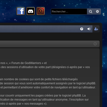
Recherc
Rech
R
FA
on
ns
Q
ne
cri
xi
pti
on
on
 « nos », « Forum de GodWarriors » et
 des sessions d’utilisation de votre part (désignées ci-après par « vos
in nombre de cookies qui sont de petits fichiers téléchargés
me de session qui vous sont automatiquement assignés par le logiciel phpBB.
t permettant d’améliorer votre confort de navigation en tant qu’utilisateur.
our couvrir uniquement les pages créées par le logiciel phpBB. La
cation de messages en tant qu’utilisateur anonyme, l’inscription sur
gnés ci-après par « vos messages »).