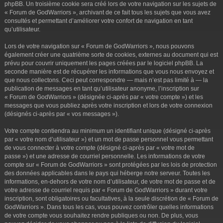
phpBB. Un troisième cookie sera créé lors de votre navigation sur les sujets de
« Forum de GodWarriors », archivant de ce fait tous les sujets que vous avez
consultés et permettant d’améliorer votre confort de navigation en tant
qu’utilisateur.
Lors de votre navigation sur « Forum de GodWarriors », nous pouvons
également créer une quatrième sorte de cookies, externes au document qui est
prévu pour couvrir uniquement les pages créées par le logiciel phpBB. La
seconde manière est de récupérer les informations que vous nous envoyez et
que nous collectons. Ceci peut correspondre — mais n’est pas limité à — la
publication de messages en tant qu’utilisateur anonyme, l’inscription sur
« Forum de GodWarriors » (désignée ci-après par « votre compte ») et les
messages que vous publiez après votre inscription et lors de votre connexion
(désignés ci-après par « vos messages »).
Votre compte contiendra au minimum un identifiant unique (désigné ci-après
par « votre nom d’utilisateur ») et un mot de passe personnel vous permettant
de vous connecter à votre compte (désigné ci-après par « votre mot de
passe ») et une adresse de courriel personnelle. Les informations de votre
compte sur « Forum de GodWarriors » sont protégées par les lois de protection
des données applicables dans le pays qui héberge notre serveur. Toutes les
informations, en-dehors de votre nom d’utilisateur, de votre mot de passe et de
votre adresse de courriel requis par « Forum de GodWarriors » durant votre
inscription, sont obligatoires ou facultatives, à la seule discrétion de « Forum de
GodWarriors ». Dans tous les cas, vous pouvez contrôler quelles informations
de votre compte vous souhaitez rendre publiques ou non. De plus, vous