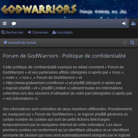
ac
Rechercher
or
Connexion
Inscription
on
ns
co
u
ne
cri
Accueil du forum
R
e
ur
m
xi
pti
Forum de GodWarriors - Politique de confidentialité
c
ci
s
on
on
h
Cette politique de confidentialité explique en détail comment « Forum de
s
e
GodWarriors » et ses partenaires affiliés (désignés ci-après par « nous »,
r
« notre », « nos », « Forum de GodWarriors » et
« https://www.godwarriors.com/forum ») et phpBB (désigné ci-après par
c
« logiciel phpBB » et « phpBB Limited ») utilisent toutes les informations
h
collectées lors des sessions d’utilisation de votre part (désignées ci-après par
e
« vos informations »).
r
Vos informations sont collectées de deux manières différentes. Premièrement,
en naviguant sur « Forum de GodWarriors », le logiciel phpBB génèrera un
certain nombre de cookies qui sont de petits fichiers téléchargés
temporairement par le navigateur internet de votre ordinateur. Les deux
premiers cookies ne contiennent qu’un identifiant utilisateur et un identifiant
anonyme de session qui vous sont automatiquement assignés par le logiciel