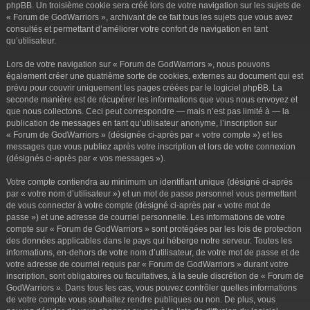
phpBB. Un troisième cookie sera créé lors de votre navigation sur les sujets de
« Forum de GodWarriors », archivant de ce fait tous les sujets que vous avez
consultés et permettant d’améliorer votre confort de navigation en tant
qu’utilisateur.
Lors de votre navigation sur « Forum de GodWarriors », nous pouvons
également créer une quatrième sorte de cookies, externes au document qui est
prévu pour couvrir uniquement les pages créées par le logiciel phpBB. La
seconde manière est de récupérer les informations que vous nous envoyez et
que nous collectons. Ceci peut correspondre — mais n’est pas limité à — la
publication de messages en tant qu’utilisateur anonyme, l’inscription sur
« Forum de GodWarriors » (désignée ci-après par « votre compte ») et les
messages que vous publiez après votre inscription et lors de votre connexion
(désignés ci-après par « vos messages »).
Votre compte contiendra au minimum un identifiant unique (désigné ci-après
par « votre nom d’utilisateur ») et un mot de passe personnel vous permettant
de vous connecter à votre compte (désigné ci-après par « votre mot de
passe ») et une adresse de courriel personnelle. Les informations de votre
compte sur « Forum de GodWarriors » sont protégées par les lois de protection
des données applicables dans le pays qui héberge notre serveur. Toutes les
informations, en-dehors de votre nom d’utilisateur, de votre mot de passe et de
votre adresse de courriel requis par « Forum de GodWarriors » durant votre
inscription, sont obligatoires ou facultatives, à la seule discrétion de « Forum de
GodWarriors ». Dans tous les cas, vous pouvez contrôler quelles informations
de votre compte vous souhaitez rendre publiques ou non. De plus, vous