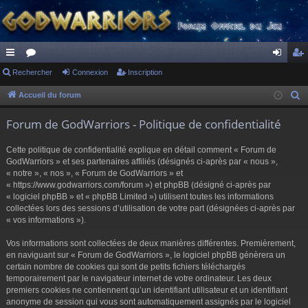
ac
Rechercher
or
Connexion
Inscription
on
ns
co
u
ne
cri
Accueil du forum
R
e
ur
m
xi
pti
Forum de GodWarriors - Politique de confidentialité
c
ci
s
on
on
h
Cette politique de confidentialité explique en détail comment « Forum de
s
e
GodWarriors » et ses partenaires affiliés (désignés ci-après par « nous »,
r
« notre », « nos », « Forum de GodWarriors » et
« https://www.godwarriors.com/forum ») et phpBB (désigné ci-après par
c
« logiciel phpBB » et « phpBB Limited ») utilisent toutes les informations
h
collectées lors des sessions d’utilisation de votre part (désignées ci-après par
e
« vos informations »).
r
Vos informations sont collectées de deux manières différentes. Premièrement,
en naviguant sur « Forum de GodWarriors », le logiciel phpBB génèrera un
certain nombre de cookies qui sont de petits fichiers téléchargés
temporairement par le navigateur internet de votre ordinateur. Les deux
premiers cookies ne contiennent qu’un identifiant utilisateur et un identifiant
anonyme de session qui vous sont automatiquement assignés par le logiciel