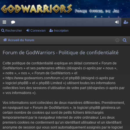
ac
Rechercher
or
Connexion
Inscription
on
ns
co
u
ne
cri
Accueil du forum
R
e
ur
m
xi
pti
Forum de GodWarriors - Politique de confidentialité
c
ci
s
on
on
h
Cette politique de confidentialité explique en détail comment « Forum de
s
e
GodWarriors » et ses partenaires affiliés (désignés ci-après par « nous »,
r
« notre », « nos », « Forum de GodWarriors » et
« https://www.godwarriors.com/forum ») et phpBB (désigné ci-après par
c
« logiciel phpBB » et « phpBB Limited ») utilisent toutes les informations
h
collectées lors des sessions d’utilisation de votre part (désignées ci-après par
e
« vos informations »).
r
Vos informations sont collectées de deux manières différentes. Premièrement,
en naviguant sur « Forum de GodWarriors », le logiciel phpBB génèrera un
certain nombre de cookies qui sont de petits fichiers téléchargés
temporairement par le navigateur internet de votre ordinateur. Les deux
premiers cookies ne contiennent qu’un identifiant utilisateur et un identifiant
anonyme de session qui vous sont automatiquement assignés par le logiciel