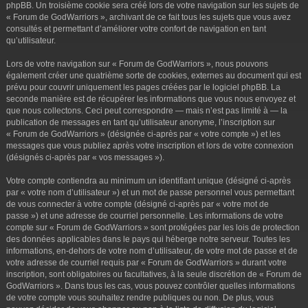
phpBB. Un troisième cookie sera créé lors de votre navigation sur les sujets de
« Forum de GodWarriors », archivant de ce fait tous les sujets que vous avez
consultés et permettant d’améliorer votre confort de navigation en tant
qu’utilisateur.
Lors de votre navigation sur « Forum de GodWarriors », nous pouvons
également créer une quatrième sorte de cookies, externes au document qui est
prévu pour couvrir uniquement les pages créées par le logiciel phpBB. La
seconde manière est de récupérer les informations que vous nous envoyez et
que nous collectons. Ceci peut correspondre — mais n’est pas limité à — la
publication de messages en tant qu’utilisateur anonyme, l’inscription sur
« Forum de GodWarriors » (désignée ci-après par « votre compte ») et les
messages que vous publiez après votre inscription et lors de votre connexion
(désignés ci-après par « vos messages »).
Votre compte contiendra au minimum un identifiant unique (désigné ci-après
par « votre nom d’utilisateur ») et un mot de passe personnel vous permettant
de vous connecter à votre compte (désigné ci-après par « votre mot de
passe ») et une adresse de courriel personnelle. Les informations de votre
compte sur « Forum de GodWarriors » sont protégées par les lois de protection
des données applicables dans le pays qui héberge notre serveur. Toutes les
informations, en-dehors de votre nom d’utilisateur, de votre mot de passe et de
votre adresse de courriel requis par « Forum de GodWarriors » durant votre
inscription, sont obligatoires ou facultatives, à la seule discrétion de « Forum de
GodWarriors ». Dans tous les cas, vous pouvez contrôler quelles informations
de votre compte vous souhaitez rendre publiques ou non. De plus, vous