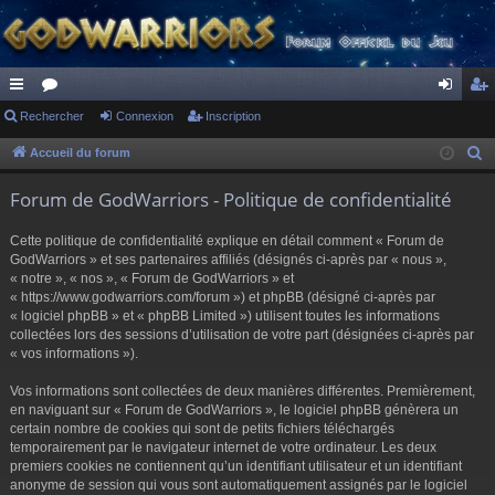
ac
Rechercher
or
Connexion
Inscription
on
ns
co
u
ne
cri
Accueil du forum
R
e
ur
m
xi
pti
Forum de GodWarriors - Politique de confidentialité
c
ci
s
on
on
h
Cette politique de confidentialité explique en détail comment « Forum de
s
e
GodWarriors » et ses partenaires affiliés (désignés ci-après par « nous »,
r
« notre », « nos », « Forum de GodWarriors » et
« https://www.godwarriors.com/forum ») et phpBB (désigné ci-après par
c
« logiciel phpBB » et « phpBB Limited ») utilisent toutes les informations
h
collectées lors des sessions d’utilisation de votre part (désignées ci-après par
e
« vos informations »).
r
Vos informations sont collectées de deux manières différentes. Premièrement,
en naviguant sur « Forum de GodWarriors », le logiciel phpBB génèrera un
certain nombre de cookies qui sont de petits fichiers téléchargés
temporairement par le navigateur internet de votre ordinateur. Les deux
premiers cookies ne contiennent qu’un identifiant utilisateur et un identifiant
anonyme de session qui vous sont automatiquement assignés par le logiciel