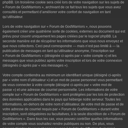
phpBB. Un troisième cookie sera créé lors de votre navigation sur les sujets de
« Forum de GodWarriors », archivant de ce fait tous les sujets que vous avez
consultés et permettant d’améliorer votre confort de navigation en tant
qu’utilisateur.
Lors de votre navigation sur « Forum de GodWarriors », nous pouvons
également créer une quatrième sorte de cookies, externes au document qui est
prévu pour couvrir uniquement les pages créées par le logiciel phpBB. La
seconde manière est de récupérer les informations que vous nous envoyez et
que nous collectons. Ceci peut correspondre — mais n’est pas limité à — la
publication de messages en tant qu’utilisateur anonyme, l’inscription sur
« Forum de GodWarriors » (désignée ci-après par « votre compte ») et les
messages que vous publiez après votre inscription et lors de votre connexion
(désignés ci-après par « vos messages »).
Votre compte contiendra au minimum un identifiant unique (désigné ci-après
par « votre nom d’utilisateur ») et un mot de passe personnel vous permettant
de vous connecter à votre compte (désigné ci-après par « votre mot de
passe ») et une adresse de courriel personnelle. Les informations de votre
compte sur « Forum de GodWarriors » sont protégées par les lois de protection
des données applicables dans le pays qui héberge notre serveur. Toutes les
informations, en-dehors de votre nom d’utilisateur, de votre mot de passe et de
votre adresse de courriel requis par « Forum de GodWarriors » durant votre
inscription, sont obligatoires ou facultatives, à la seule discrétion de « Forum de
GodWarriors ». Dans tous les cas, vous pouvez contrôler quelles informations
de votre compte vous souhaitez rendre publiques ou non. De plus, vous