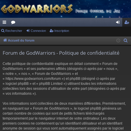
ac
Rechercher
or
Connexion
Inscription
on
ns
co
u
ne
cri
Accueil du forum
R
e
ur
m
xi
pti
Forum de GodWarriors - Politique de confidentialité
c
ci
s
on
on
h
Cette politique de confidentialité explique en détail comment « Forum de
s
e
GodWarriors » et ses partenaires affiliés (désignés ci-après par « nous »,
r
« notre », « nos », « Forum de GodWarriors » et
« https://www.godwarriors.com/forum ») et phpBB (désigné ci-après par
c
« logiciel phpBB » et « phpBB Limited ») utilisent toutes les informations
h
collectées lors des sessions d’utilisation de votre part (désignées ci-après par
e
« vos informations »).
r
Vos informations sont collectées de deux manières différentes. Premièrement,
en naviguant sur « Forum de GodWarriors », le logiciel phpBB génèrera un
certain nombre de cookies qui sont de petits fichiers téléchargés
temporairement par le navigateur internet de votre ordinateur. Les deux
premiers cookies ne contiennent qu’un identifiant utilisateur et un identifiant
anonyme de session qui vous sont automatiquement assignés par le logiciel