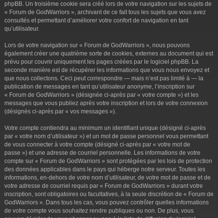
phpBB. Un troisième cookie sera créé lors de votre navigation sur les sujets de
« Forum de GodWarriors », archivant de ce fait tous les sujets que vous avez
consultés et permettant d’améliorer votre confort de navigation en tant
qu’utilisateur.
Lors de votre navigation sur « Forum de GodWarriors », nous pouvons
également créer une quatrième sorte de cookies, externes au document qui est
prévu pour couvrir uniquement les pages créées par le logiciel phpBB. La
seconde manière est de récupérer les informations que vous nous envoyez et
que nous collectons. Ceci peut correspondre — mais n’est pas limité à — la
publication de messages en tant qu’utilisateur anonyme, l’inscription sur
« Forum de GodWarriors » (désignée ci-après par « votre compte ») et les
messages que vous publiez après votre inscription et lors de votre connexion
(désignés ci-après par « vos messages »).
Votre compte contiendra au minimum un identifiant unique (désigné ci-après
par « votre nom d’utilisateur ») et un mot de passe personnel vous permettant
de vous connecter à votre compte (désigné ci-après par « votre mot de
passe ») et une adresse de courriel personnelle. Les informations de votre
compte sur « Forum de GodWarriors » sont protégées par les lois de protection
des données applicables dans le pays qui héberge notre serveur. Toutes les
informations, en-dehors de votre nom d’utilisateur, de votre mot de passe et de
votre adresse de courriel requis par « Forum de GodWarriors » durant votre
inscription, sont obligatoires ou facultatives, à la seule discrétion de « Forum de
GodWarriors ». Dans tous les cas, vous pouvez contrôler quelles informations
de votre compte vous souhaitez rendre publiques ou non. De plus, vous