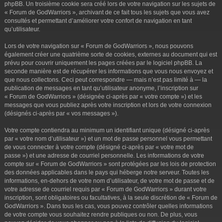
phpBB. Un troisième cookie sera créé lors de votre navigation sur les sujets de
« Forum de GodWarriors », archivant de ce fait tous les sujets que vous avez
consultés et permettant d’améliorer votre confort de navigation en tant
qu’utilisateur.
Lors de votre navigation sur « Forum de GodWarriors », nous pouvons
également créer une quatrième sorte de cookies, externes au document qui est
prévu pour couvrir uniquement les pages créées par le logiciel phpBB. La
seconde manière est de récupérer les informations que vous nous envoyez et
que nous collectons. Ceci peut correspondre — mais n’est pas limité à — la
publication de messages en tant qu’utilisateur anonyme, l’inscription sur
« Forum de GodWarriors » (désignée ci-après par « votre compte ») et les
messages que vous publiez après votre inscription et lors de votre connexion
(désignés ci-après par « vos messages »).
Votre compte contiendra au minimum un identifiant unique (désigné ci-après
par « votre nom d’utilisateur ») et un mot de passe personnel vous permettant
de vous connecter à votre compte (désigné ci-après par « votre mot de
passe ») et une adresse de courriel personnelle. Les informations de votre
compte sur « Forum de GodWarriors » sont protégées par les lois de protection
des données applicables dans le pays qui héberge notre serveur. Toutes les
informations, en-dehors de votre nom d’utilisateur, de votre mot de passe et de
votre adresse de courriel requis par « Forum de GodWarriors » durant votre
inscription, sont obligatoires ou facultatives, à la seule discrétion de « Forum de
GodWarriors ». Dans tous les cas, vous pouvez contrôler quelles informations
de votre compte vous souhaitez rendre publiques ou non. De plus, vous