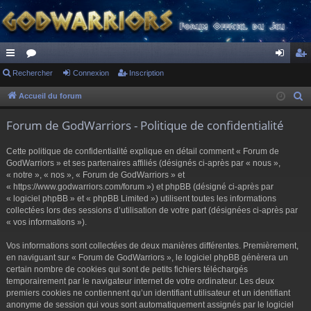
ac
Rechercher
or
Connexion
Inscription
on
ns
co
u
ne
cri
Accueil du forum
R
e
ur
m
xi
pti
Forum de GodWarriors - Politique de confidentialité
c
ci
s
on
on
h
Cette politique de confidentialité explique en détail comment « Forum de
s
e
GodWarriors » et ses partenaires affiliés (désignés ci-après par « nous »,
r
« notre », « nos », « Forum de GodWarriors » et
« https://www.godwarriors.com/forum ») et phpBB (désigné ci-après par
c
« logiciel phpBB » et « phpBB Limited ») utilisent toutes les informations
h
collectées lors des sessions d’utilisation de votre part (désignées ci-après par
e
« vos informations »).
r
Vos informations sont collectées de deux manières différentes. Premièrement,
en naviguant sur « Forum de GodWarriors », le logiciel phpBB génèrera un
certain nombre de cookies qui sont de petits fichiers téléchargés
temporairement par le navigateur internet de votre ordinateur. Les deux
premiers cookies ne contiennent qu’un identifiant utilisateur et un identifiant
anonyme de session qui vous sont automatiquement assignés par le logiciel