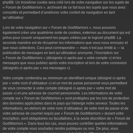
phpBB. Un troisième cookie sera créé lors de votre navigation sur les sujets de
« Forum de GodWarriors », archivant de ce fait tous les sujets que vous avez
consultés et permettant d’améliorer votre confort de navigation en tant
qu’utilisateur.
Lors de votre navigation sur « Forum de GodWarriors », nous pouvons
également créer une quatrième sorte de cookies, externes au document qui est
prévu pour couvrir uniquement les pages créées par le logiciel phpBB. La
seconde manière est de récupérer les informations que vous nous envoyez et
que nous collectons. Ceci peut correspondre — mais n’est pas limité à — la
publication de messages en tant qu’utilisateur anonyme, l’inscription sur
« Forum de GodWarriors » (désignée ci-après par « votre compte ») et les
messages que vous publiez après votre inscription et lors de votre connexion
(désignés ci-après par « vos messages »).
Votre compte contiendra au minimum un identifiant unique (désigné ci-après
par « votre nom d’utilisateur ») et un mot de passe personnel vous permettant
de vous connecter à votre compte (désigné ci-après par « votre mot de
passe ») et une adresse de courriel personnelle. Les informations de votre
compte sur « Forum de GodWarriors » sont protégées par les lois de protection
des données applicables dans le pays qui héberge notre serveur. Toutes les
informations, en-dehors de votre nom d’utilisateur, de votre mot de passe et de
votre adresse de courriel requis par « Forum de GodWarriors » durant votre
inscription, sont obligatoires ou facultatives, à la seule discrétion de « Forum de
GodWarriors ». Dans tous les cas, vous pouvez contrôler quelles informations
de votre compte vous souhaitez rendre publiques ou non. De plus, vous