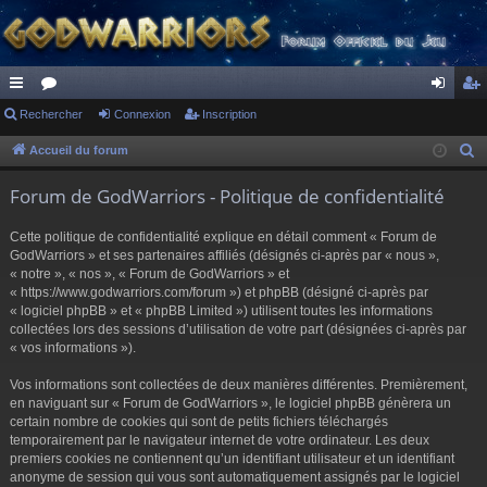
ac
Rechercher
or
Connexion
Inscription
on
ns
co
u
ne
cri
Accueil du forum
R
e
ur
m
xi
pti
Forum de GodWarriors - Politique de confidentialité
c
ci
s
on
on
h
Cette politique de confidentialité explique en détail comment « Forum de
s
e
GodWarriors » et ses partenaires affiliés (désignés ci-après par « nous »,
r
« notre », « nos », « Forum de GodWarriors » et
« https://www.godwarriors.com/forum ») et phpBB (désigné ci-après par
c
« logiciel phpBB » et « phpBB Limited ») utilisent toutes les informations
h
collectées lors des sessions d’utilisation de votre part (désignées ci-après par
e
« vos informations »).
r
Vos informations sont collectées de deux manières différentes. Premièrement,
en naviguant sur « Forum de GodWarriors », le logiciel phpBB génèrera un
certain nombre de cookies qui sont de petits fichiers téléchargés
temporairement par le navigateur internet de votre ordinateur. Les deux
premiers cookies ne contiennent qu’un identifiant utilisateur et un identifiant
anonyme de session qui vous sont automatiquement assignés par le logiciel